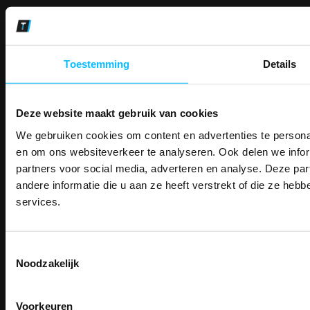
Makkelijk shoppen
Gratis verzending in Nederland vanaf € 150,- excl. BTW
Bedruk- en borduurservice
Toestemming
Details
14 Dagen tijd om te herroepen
Betaalwijze
Deze website maakt gebruik van cookies
We gebruiken cookies om content en advertenties te personal
PAK DIRE
Email
ONTVANG DIR
en om ons websiteverkeer te analyseren. Ook delen we infor
Inschrijven
KORTI
partners voor social media, adverteren en analyse. Deze p
KORTING OP U
andere informatie die u aan ze heeft verstrekt of die ze he
BESTELLI
services.
Contact
Bestel je binnenkort w
Schrijf u in voor onze nieuwsbrie
veiligheidsschoenen 
TEACO VOF
kortingscode per e-mail. Blijf op de 
Kalmarweg 14-2
Toestemmingsselectie
Meld je aan voor onze nieuws
werkkleding, exclusieve aanbiedi
9723 JG Groningen
Noodzakelijk
direct
5% korting
op je
eer
professionals.
T: 050-549 2668
Email
E:
info@teaco.nl
Meer dan
15 jaar specialist
veiligheid.
Voorkeuren