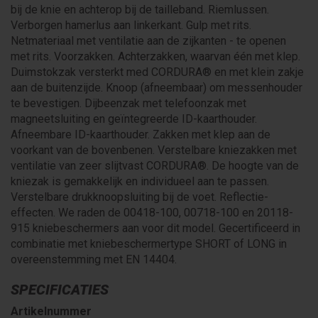
bij de knie en achterop bij de tailleband. Riemlussen.
Verborgen hamerlus aan linkerkant. Gulp met rits.
Netmateriaal met ventilatie aan de zijkanten - te openen
met rits. Voorzakken. Achterzakken, waarvan één met klep.
Duimstokzak versterkt med CORDURA® en met klein zakje
aan de buitenzijde. Knoop (afneembaar) om messenhouder
te bevestigen. Dijbeenzak met telefoonzak met
magneetsluiting en geïntegreerde ID-kaarthouder.
Afneembare ID-kaarthouder. Zakken met klep aan de
voorkant van de bovenbenen. Verstelbare kniezakken met
ventilatie van zeer slijtvast CORDURA®. De hoogte van de
kniezak is gemakkelijk en individueel aan te passen.
Verstelbare drukknoopsluiting bij de voet. Reflectie-
effecten. We raden de 00418-100, 00718-100 en 20118-
915 kniebeschermers aan voor dit model. Gecertificeerd in
combinatie met kniebeschermertype SHORT of LONG in
overeenstemming met EN 14404.
SPECIFICATIES
Artikelnummer