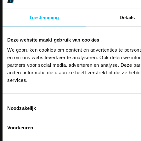
Makkelijk shoppen
Gratis verzending in Nederland vanaf € 150,- excl. BTW
Toestemming
Details
Bedruk- en borduurservice
14 Dagen tijd om te herroepen
Betaalwijze
Deze website maakt gebruik van cookies
We gebruiken cookies om content en advertenties te personal
PAK DIRE
ONTVANG DIR
en om ons websiteverkeer te analyseren. Ook delen we infor
KORTI
partners voor social media, adverteren en analyse. Deze p
KORTING OP U
Email
Inschrijven
andere informatie die u aan ze heeft verstrekt of die ze he
BESTELLI
services.
Bestel je binnenkort w
Schrijf u in voor onze nieuwsbrie
veiligheidsschoenen 
Contact
kortingscode per e-mail. Blijf op de 
Toestemmingsselectie
Meld je aan voor onze nieuws
werkkleding, exclusieve aanbiedi
TEACO VOF
Noodzakelijk
direct
5% korting
op je
eer
professionals.
Kalmarweg 14-2
9723 JG Groningen
Email
Meer dan
15 jaar specialist
T: 050-549 2668
veiligheid.
Voorkeuren
E:
info@teaco.nl
Inschrijven
Email