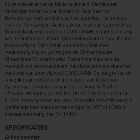
bij de knie en achterop bij de tailleband. Riemlussen.
Verborgen hamerlus aan linkerkant. Gulp met rits.
Netmateriaal met ventilatie aan de zijkanten - te openen
met rits. Voorzakken. Achterzakken, waarvan één met klep.
Duimstokzak versterkt med CORDURA® en met klein zakje
aan de buitenzijde. Knoop (afneembaar) om messenhouder
te bevestigen. Dijbeenzak met telefoonzak met
magneetsluiting en geïntegreerde ID-kaarthouder.
Afneembare ID-kaarthouder. Zakken met klep aan de
voorkant van de bovenbenen. Verstelbare kniezakken met
ventilatie van zeer slijtvast CORDURA®. De hoogte van de
kniezak is gemakkelijk en individueel aan te passen.
Verstelbare drukknoopsluiting bij de voet. Reflectie-
effecten. We raden de 00418-100, 00718-100 en 20118-
915 kniebeschermers aan voor dit model. Gecertificeerd in
combinatie met kniebeschermertype SHORT of LONG in
overeenstemming met EN 14404.
SPECIFICATIES
Artikelnummer