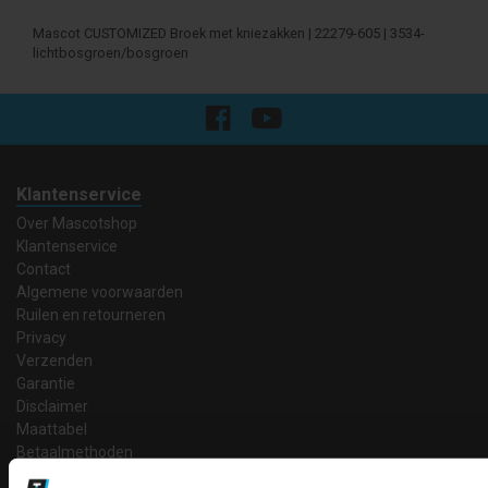
Mascot CUSTOMIZED Broek met kniezakken | 22279-605 | 3534-
lichtbosgroen/bosgroen
Klantenservice
Over Mascotshop
Klantenservice
Contact
Algemene voorwaarden
Ruilen en retourneren
Privacy
Verzenden
Garantie
Disclaimer
Maattabel
Betaalmethoden
Partners