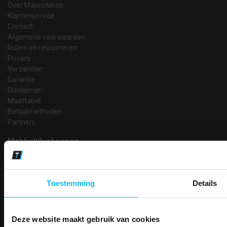
Over Mascotshop
Klantenservice
Contact
Algemene voorwaarden
Ruilen en retourneren
Privacy
Verzenden
Garantie
Disclaimer
Maattabel
Betaalmethoden
Partners
Makkelijk shoppen
Gratis verzending in Nederland vanaf € 150,- excl. BTW
Bedruk- en borduurservice
14 Dagen tijd om te herroepen
Toestemming
Details
Betaalwijze
Deze website maakt gebruik van cookies