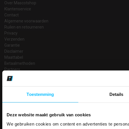
Over Mascotshop
Klantenservice
Contact
Algemene voorwaarden
Ruilen en retourneren
Privacy
Verzenden
Garantie
Disclaimer
Maattabel
Betaalmethoden
Partners
Makkelijk shoppen
Gratis verzending in Nederland vanaf € 150,- excl. BTW
Bedruk- en borduurservice
Toestemming
Details
14 Dagen tijd om te herroepen
Betaalwijze
Deze website maakt gebruik van cookies
We gebruiken cookies om content en advertenties te personal