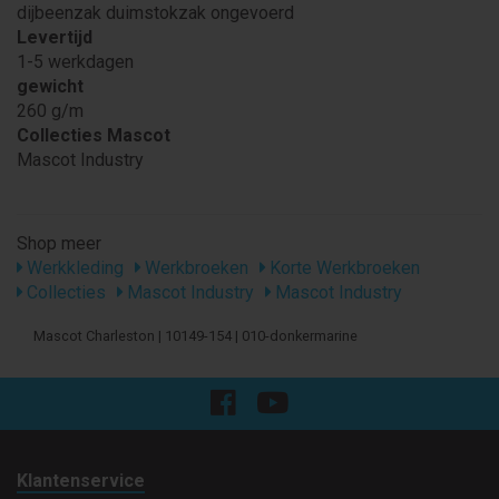
dijbeenzak duimstokzak ongevoerd
Levertijd
1-5 werkdagen
gewicht
260 g/m
Collecties Mascot
Mascot Industry
Shop meer
Werkkleding
Werkbroeken
Korte Werkbroeken
Collecties
Mascot Industry
Mascot Industry
Mascot Charleston | 10149-154 | 010-donkermarine
Klantenservice