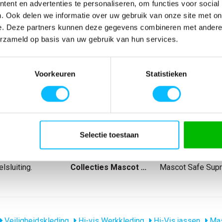
ent en advertenties te personaliseren, om functies voor social
. Ook delen we informatie over uw gebruik van onze site met on
SPECIFICATIES
e. Deze partners kunnen deze gegevens combineren met andere i
erzameld op basis van uw gebruik van hun services.
Artikelnummer
-
 verticale,
EAN nummer
-
ht en
Model
15502-246
Voorkeuren
Statistieken
 met rits en
Merk
Mascot
puchon met
Materiaal
100% polyester
enzakken.
nl_normeringen
EN ISO 20471
oor mobiele
nl_materiaal
Polyester
e kabel op zijn
nl_eigenschappen
Reflecterend
-ring.
Producttype
Softshell jack
Selectie toestaan
gen voor extra
Levertijd
1-5 werkdagen
) bij de pols.
gewicht
360 g/m
sluiting.
Collecties Mascot Safe
Mascot Safe Sup
Veiligheidskleding
Hi-vis Werkkleding
Hi-Vis jassen
Mas