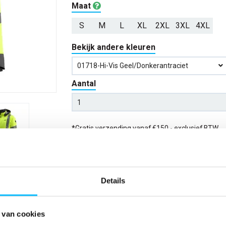
Maat
S
M
L
XL
2XL
3XL
4XL
Bekijk andere kleuren
01718-Hi-Vis Geel/donkerantraciet
Aantal
*Gratis verzending vanaf €150,- exclusief BTW
Kies kleur/maat
Details
Verwachte bezorgdag:
14-08-20
Niet zeker wat jou maat is?
Bekijk maattabe
 van cookies