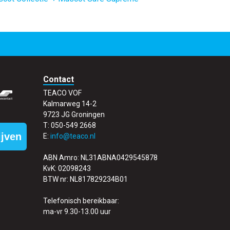
Contact
TEACO VOF
Kalmarweg 14-2
9723 JG Groningen
T: 050-549 2668
ijven
E:
info@teaco.nl
ABN Amro: NL31ABNA0429545878
KvK: 02098243
BTW nr: NL817829234B01
Telefonisch bereikbaar:
ma-vr 9.30-13.00 uur