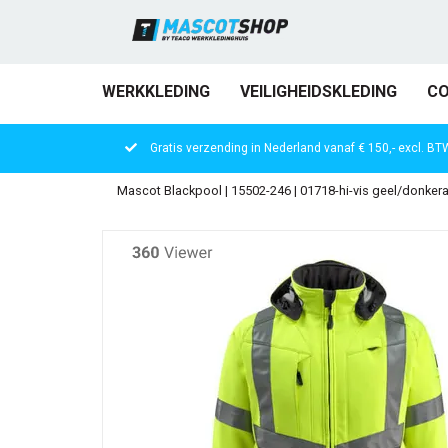
WERKKLEDING
VEILIGHEIDSKLEDING
CO
Gratis verzending in Nederland vanaf € 150,- excl. BT
Mascot Blackpool | 15502-246 | 01718-hi-vis geel/donkera