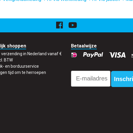
ijk shoppen
Betaalwijze
s verzending in Nederland vanaf €
cl. BTW
k- en borduurservice
gen tijd om te herroepen
Email
Inschr