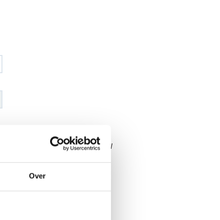
€ 134
,21
€ 157
,93
excl BTW
€ 162
,40
€ 191
,10
incl BTW
Over
26
l