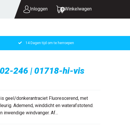
Inloggen
Winkelwagen
0
14 Dagen tijd om te herroepen
UW WINKELWAGEN IS LEEG.
VUL HEM MET PRODUCTEN.
02-246 | 01718-hi-vis
is geel/donkerantraciet Fluorescerend, met
ekleurig. Ademend, winddicht en waterafstotend.
en inwendige windvanger. Af...