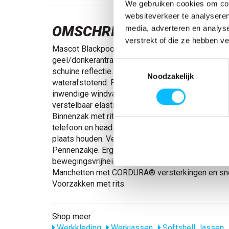
We gebruiken cookies om cont
websiteverkeer te analyseren
OMSCHRIJVING
media, adverteren en analys
verstrekt of die ze hebben v
Mascot Blackpool | 15502-246 | 01718-hi-vis
geel/donkerantraciet Fluorescerend, met rechte en
Toestemmingsselectie
schuine reflectie. Tweekleurig. Ademend, winddic
Noodzakelijk
waterafstotend. Fleece aan de binnenkant. Sluiting
inwendige windvanger. Afneembare gevoerde ca
verstelbaar elastisch rijgsnoer. Hoge kraag. Binn
Binnenzak met ritssluiting, speciaal ontworpen v
telefoon en headsetkabel, met gat en lussen om d
plaats houden. Verlengde rug. Borstzak met rits. D
Pennenzakje. Ergonomisch gevormde mouwen zor
bewegingsvrijheid. Tricot (verborgen in windvanger
Manchetten met CORDURA® versterkingen en snel
Voorzakken met rits.
Shop meer
Werkkleding
Werkjassen
Softshell Jassen