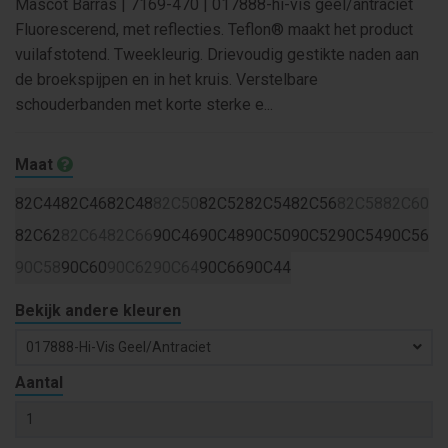
Mascot Barras | 7169-470 | 017888-hi-vis geel/antraciet
Fluorescerend, met reflecties. Teflon® maakt het product
vuilafstotend. Tweekleurig. Drievoudig gestikte naden aan
de broekspijpen en in het kruis. Verstelbare
schouderbanden met korte sterke e...
Maat
82C44
82C46
82C48
82C50
82C52
82C54
82C56
82C58
82C60
82C62
82C64
82C66
90C46
90C48
90C50
90C52
90C54
90C56
90C58
90C60
90C62
90C64
90C66
90C44
Bekijk andere kleuren
017888-Hi-Vis Geel/antraciet
Aantal