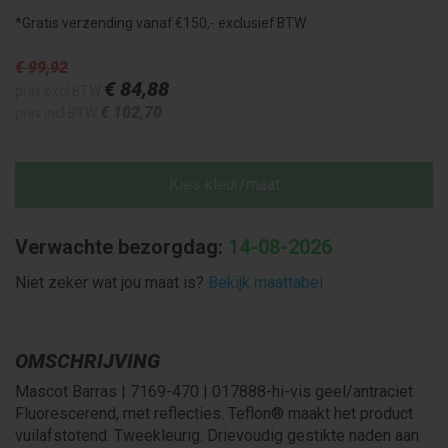
*Gratis verzending vanaf €150,- exclusief BTW
€ 99
,92
€ 84
,88
prijs excl BTW
€ 102
,70
prijs incl BTW
Kies kleur/maat
Verwachte bezorgdag:
14-08-2026
Niet zeker wat jou maat is?
Bekijk maattabel
OMSCHRIJVING
Mascot Barras | 7169-470 | 017888-hi-vis geel/antraciet
Fluorescerend, met reflecties. Teflon® maakt het product
vuilafstotend. Tweekleurig. Drievoudig gestikte naden aan