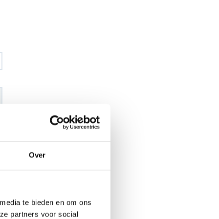
€ 16
,94
€ 19
,92
excl BTW
€ 20
,50
€ 24
,10
incl BTW
Over
26
l
 media te bieden en om ons
ze partners voor social