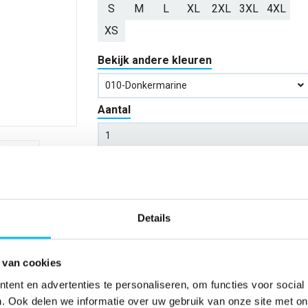
S
M
L
XL
2XL
3XL
4XL
XS
Bekijk andere kleuren
010-Donkermarine
Aantal
*Gratis verzending vanaf €150,- exclusief BTW
Kies kleur/maat
Details
Verwachte bezorgdag:
12-08-20
 van cookies
Niet zeker wat jou maat is?
Bekijk maattabe
ent en advertenties te personaliseren, om functies voor social
. Ook delen we informatie over uw gebruik van onze site met on