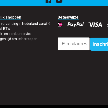
ijk shoppen
Betaalwijze
s verzending in Nederland vanaf €
cl. BTW
k- en borduurservice
gen tijd om te herroepen
Email
Inschr