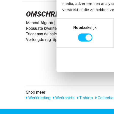
media, adverteren en analys
verstrekt of die ze hebben v
OMSCHRIJVING
Toestemmingsselectie
Mascot Algoso | 50415-250 | 010-donkermarine
Noodzakelijk
Robuuste kwaliteit. Voorgekrompen. Moderne pas
Tricot aan de hals en bij de mouwen. Verstevigde
Verlengde rug. Splitjes aan beide zijden.
Shop meer
Werkkleding
Werkshirts
T-shirts
Collectie