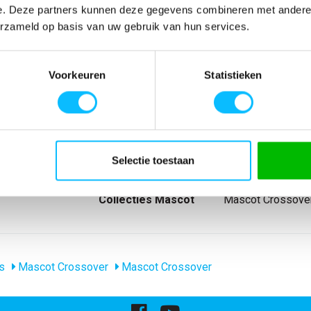
e. Deze partners kunnen deze gegevens combineren met andere i
erzameld op basis van uw gebruik van hun services.
SPECIFICATIES
 Gekamd katoen.
Artikelnummer
-
Voorkeuren
Statistieken
vorm. V-hals.
EAN nummer
-
 boord.
Model
50415-250
Merk
Mascot
Materiaal
100% katoen
nl_materiaal
Katoen
Producttype
T-shirt
Selectie toestaan
Levertijd
1-5 werkdagen
gewicht
195 g/m
Collecties Mascot
Mascot Crossove
s
Mascot Crossover
Mascot Crossover