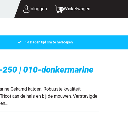
Inloggen
Winkelwagen
0
14 Dagen tijd om te herroepen
UW WINKELWAGEN IS LEEG.
VUL HEM MET PRODUCTEN.
-250 | 010-donkermarine
rine Gekamd katoen. Robuuste kwaliteit.
ricot aan de hals en bij de mouwen. Verstevigde
n....