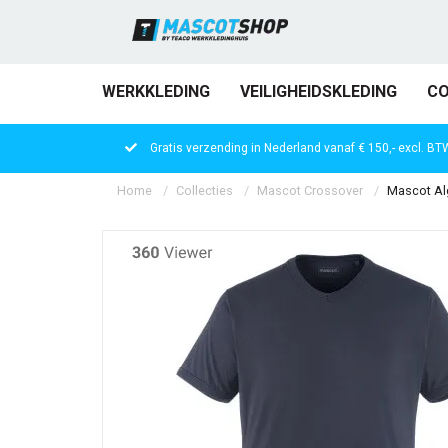
WERKKLEDING
VEILIGHEIDSKLEDING
CO
Gratis verzending in Nederland vanaf € 150,- excl. BT
Home
Collecties
Mascot Crossover
Mascot Al