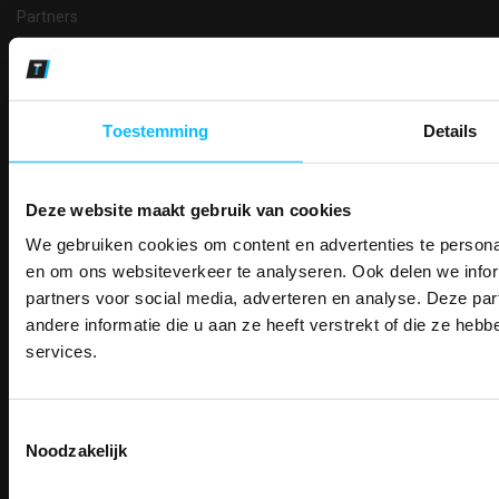
Partners
Makkelijk shoppen
Gratis verzending in Nederland vanaf € 150,- excl. BTW
Bedruk- en borduurservice
Toestemming
Details
14 Dagen tijd om te herroepen
Betaalwijze
Deze website maakt gebruik van cookies
We gebruiken cookies om content en advertenties te personal
PAK DIRE
Email
ONTVANG DIR
en om ons websiteverkeer te analyseren. Ook delen we infor
Inschrijven
KORTI
partners voor social media, adverteren en analyse. Deze p
KORTING OP U
andere informatie die u aan ze heeft verstrekt of die ze he
BESTELLI
services.
Contact
Bestel je binnenkort w
Schrijf u in voor onze nieuwsbrie
veiligheidsschoenen 
TEACO VOF
kortingscode per e-mail. Blijf op de 
Kalmarweg 14-2
Toestemmingsselectie
Meld je aan voor onze nieuws
werkkleding, exclusieve aanbiedi
9723 JG Groningen
Noodzakelijk
direct
5% korting
op je
eer
professionals.
T: 050-549 2668
Email
Meer dan
15 jaar specialist
E:
info@teaco.nl