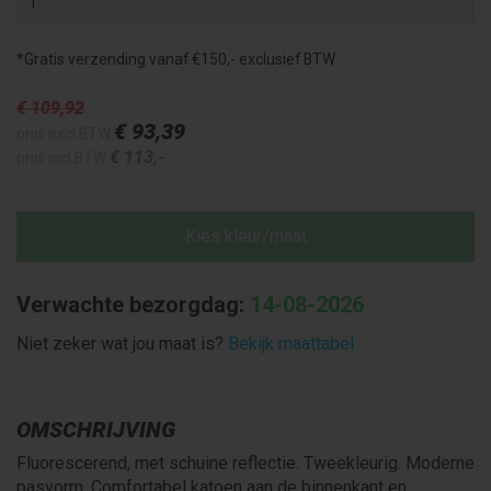
*Gratis verzending vanaf €150,- exclusief BTW
€ 109
,92
€ 93
,39
prijs excl BTW
€ 113
,-
prijs incl BTW
Kies kleur/maat
Verwachte bezorgdag:
14-08-2026
Niet zeker wat jou maat is?
Bekijk maattabel
OMSCHRIJVING
Fluorescerend, met schuine reflectie. Tweekleurig. Moderne
pasvorm. Comfortabel katoen aan de binnenkant en