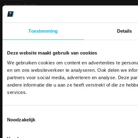
Betaalmethoden
Partners
Makkelijk shoppen
Toestemming
Details
Gratis verzending in Nederland vanaf € 150,- excl. BTW
Bedruk- en borduurservice
14 Dagen tijd om te herroepen
Betaalwijze
Deze website maakt gebruik van cookies
We gebruiken cookies om content en advertenties te personal
PAK DIRE
ONTVANG DIR
en om ons websiteverkeer te analyseren. Ook delen we infor
KORTI
partners voor social media, adverteren en analyse. Deze p
KORTING OP U
Email
andere informatie die u aan ze heeft verstrekt of die ze he
Inschrijven
BESTELLI
services.
Bestel je binnenkort w
Schrijf u in voor onze nieuwsbrie
veiligheidsschoenen 
kortingscode per e-mail. Blijf op de 
Contact
Toestemmingsselectie
Meld je aan voor onze nieuws
werkkleding, exclusieve aanbiedi
TEACO VOF
Noodzakelijk
direct
5% korting
op je
eer
professionals.
Kalmarweg 14-2
Email
9723 JG Groningen
Meer dan
15 jaar specialist
T: 050-549 2668
veiligheid.