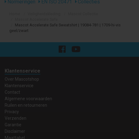
Normeringen
EN ISO 20471
Collecties
Home
Veiligheidskleding
Mascot Collectie
Mascot Accelerate Safe
Mascot Accelerate Safe Sweatshirt | 19084-781 | 1709-hi-vis
geel/zwart
Klantenservice
Over Mascotshop
Klantenservice
Contact
Algemene voorwaarden
Ruilen en retourneren
Privacy
Verzenden
Garantie
Disclaimer
Maattabel