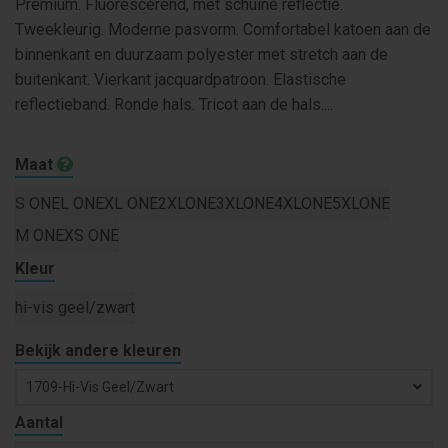
Premium. Fluorescerend, met schuine reflectie.
Tweekleurig. Moderne pasvorm. Comfortabel katoen aan de
binnenkant en duurzaam polyester met stretch aan de
buitenkant. Vierkant jacquardpatroon. Elastische
reflectieband. Ronde hals. Tricot aan de hals....
Maat
S ONE
L ONE
XL ONE
2XLONE
3XLONE
4XLONE
5XLONE
M ONE
XS ONE
Kleur
hi-vis geel/zwart
Bekijk andere kleuren
1709-Hi-Vis Geel/zwart
Aantal