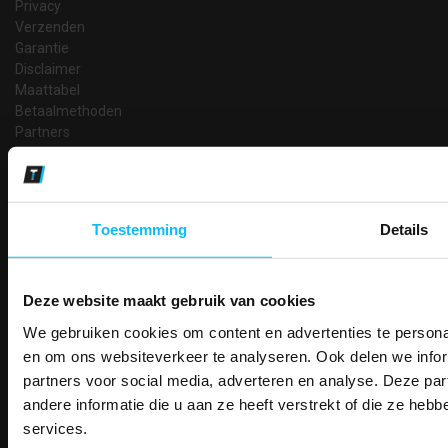
Privacy
Verzenden
Garantie
Disclaimer
Maattabel
Betaalmethoden
Partners
Makkelijk shoppen
Gratis verzending in Nederland vanaf € 150,- excl. BTW
Bedruk- en borduurservice
Toestemming
Details
14 Dagen tijd om te herroepen
Betaalwijze
Deze website maakt gebruik van cookies
We gebruiken cookies om content en advertenties te personal
PAK DIRE
Email
ONTVANG DIR
en om ons websiteverkeer te analyseren. Ook delen we infor
Inschrijven
KORTI
partners voor social media, adverteren en analyse. Deze p
KORTING OP U
andere informatie die u aan ze heeft verstrekt of die ze he
BESTELLI
services.