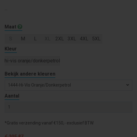
...
Maat
S
M
L
XL
2XL
3XL
4XL
5XL
Kleur
hi-vis oranje/donkerpetrol
Bekijk andere kleuren
1444-Hi-Vis Oranje/donkerpetrol
Aantal
*Gratis verzending vanaf €150,- exclusief BTW
€ 205
,87