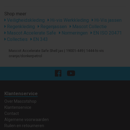
Shop meer
Veiligheidskleding
Hi-vis Werkkleding
Hi-Vis jassen
Regenkleding
Regenjassen
Mascot Collectie
Mascot Accelerate Safe
Normeringen
EN ISO 20471
Collecties
EN 343
Mascot Accelerate Safe Shell jas | 19001-449 | 1444-hi-vis
oranje/donkerpetrol
Klantenservice
Over Mascotshop
Klantenservice
Contact
Algemene voorwaarden
Ruilen en retourneren