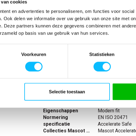
 van cookies
Verwachte bezorgdag:
14-08-20
ent en advertenties te personaliseren, om functies voor social
Niet zeker wat jou maat is?
Bekijk maattabe
. Ook delen we informatie over uw gebruik van onze site met on
e. Deze partners kunnen deze gegevens combineren met andere i
erzameld op basis van uw gebruik van hun services.
SPECIFICATIES
Voorkeuren
Statistieken
meer
Artikelnummer
-
svrijheid. Hoge
EAN nummer
-
e windvanger.
Model
19103
en. Elastiek bij
Materiaal
94% polyester/6%
thouder.
nl_normeringen
EN ISO 20471
 is
nl_materiaal
Polyester Elastaa
Selectie toestaan
chappen bij 50
nl_eigenschappen
Reflecterend Mode
Producttype
Fleecetrui met rit
Eigenschappen
Modern fit
Normering
EN ISO 20471
specificatie
Accelerate Safe
Collecties Mascot Safe
Mascot Accelerat