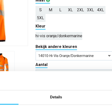
Maat
S
M
L
XL
2XL
3XL
4XL
5XL
Kleur
hi-vis oranje/donkermarine
Bekijk andere kleuren
14010-Hi-Vis Oranje/donkermarine
Aantal
*Gratis verzending vanaf €150,- exclusief BTW
Details
Kies kleur/maat