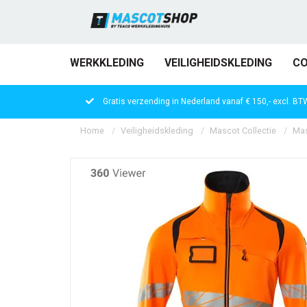
WERKKLEDING
VEILIGHEIDSKLEDING
CO
Gratis verzending in Nederland vanaf € 150,- excl. BT
Home
Veiligheidskleding
Mascot Collectie
Mas