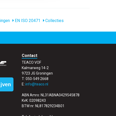
ingen
EN ISO 20471
Collecties
Contact
TEACO VOF
Kalmarweg 14-2
9723 JG Groningen
T: 050-549 2668
ijven
E:
info@teaco.nl
ABN Amro: NL31ABNA0429545878
KvK: 02098243
BTW nr: NL817829234B01