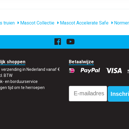
s truien
Mascot Collectie
Mascot Accelerate Safe
Normer
ijk shoppen
Betaalwijze
s verzending in Nederland vanaf €
cl. BTW
k- en borduurservice
gen tijd om te herroepen
Email
Inschr