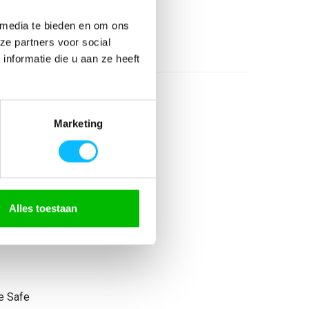
26
 media te bieden en om ons
l
ze partners voor social
nformatie die u aan ze heeft
Marketing
 elastaan
n
Alles toestaan
rn fit
s
e Safe