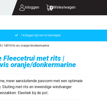
Inloggen
Winkelwagen
0
14 Dagen tijd om te herroepen
UW WINKELWAGEN IS LEEG.
5 | 14010-hi-vis oranje/donkermarine
VUL HEM MET PRODUCTEN.
Fleecetrui met rits |
vis oranje/donkermarine
erne, meer aansluitende pasvorm met een optimale
 Sluiting met rits en inwendige windvanger.
nzakken. Elastiek bij de pol...