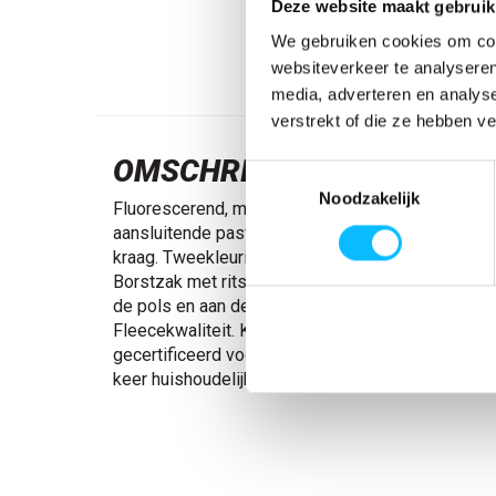
Deze website maakt gebruik
We gebruiken cookies om cont
websiteverkeer te analyseren
media, adverteren en analys
verstrekt of die ze hebben v
OMSCHRIJVING
Toestemmingsselectie
Noodzakelijk
Fluorescerend, met schuine reflectie. Moderne, 
aansluitende pasvorm met een optimale beweging
kraag. Tweekleurig. Sluiting met rits en inwendig
Borstzak met rits. Voorzakken met rits. Binnenzakk
de pols en aan de onderkant. Afneembare ID-kaar
Fleecekwaliteit. Kan max. 3% krimpen. Het product
gecertificeerd voor het behouden van haar eigens
keer huishoudelijk wassen.