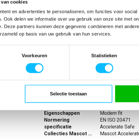
 van cookies
Verwachte bezorgdag:
12-08-20
ent en advertenties te personaliseren, om functies voor social
Niet zeker wat jou maat is?
Bekijk maattabe
. Ook delen we informatie over uw gebruik van onze site met on
e. Deze partners kunnen deze gegevens combineren met andere i
erzameld op basis van uw gebruik van hun services.
SPECIFICATIES
Voorkeuren
Statistieken
timale
Artikelnummer
-
bij de hals met
EAN nummer
-
. Elastiek bij
Model
19303
thouder.
Materiaal
94% polyester/6%
krimpen.
nl_normeringen
EN ISO 20471
nl_materiaal
Polyester Elastaa
Selectie toestaan
nl_eigenschappen
Reflecterend Mode
Producttype
Fleecetrui met kor
Eigenschappen
Modern fit
Normering
EN ISO 20471
specificatie
Accelerate Safe
Collecties Mascot Safe
Mascot Accelerat