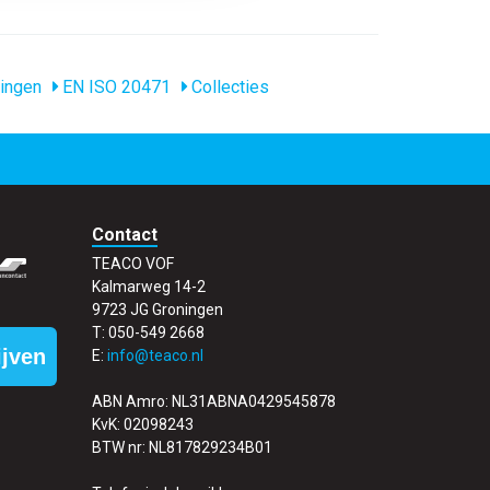
ingen
EN ISO 20471
Collecties
Contact
TEACO VOF
Kalmarweg 14-2
9723 JG Groningen
T: 050-549 2668
ijven
E:
info@teaco.nl
ABN Amro: NL31ABNA0429545878
KvK: 02098243
BTW nr: NL817829234B01