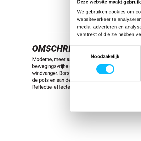
Deze website maakt gebruik
We gebruiken cookies om cont
websiteverkeer te analyseren
media, adverteren en analys
verstrekt of die ze hebben v
OMSCHRIJVING
Toestemmingsselectie
Noodzakelijk
Moderne, meer aansluitende pasvorm met een op
bewegingsvrijheid. Hoge kraag. Tweekleurig. Rits 
windvanger. Borstzak met rits. Voorzakken met rits
de pols en aan de onderkant. Afneembare ID-kaar
Reflectie-effecten. Fleecekwaliteit. Kan max. 3% 