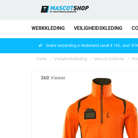
WERKKLEDING
VEILIGHEIDSKLEDING
CO
Gratis verzending in Nederland vanaf € 150,- excl. BT
Home
Veiligheidskleding
Mascot Collectie
Mas