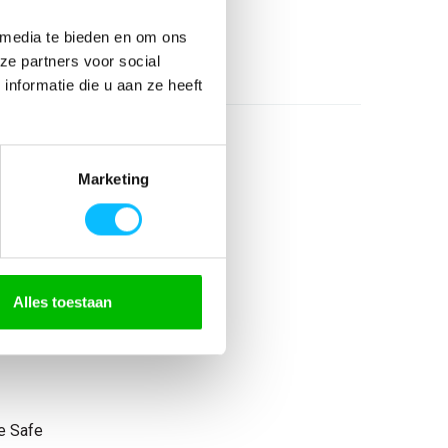
26
 media te bieden en om ons
l
ze partners voor social
nformatie die u aan ze heeft
Marketing
 elastaan
n
Alles toestaan
rn fit
te rits
e Safe