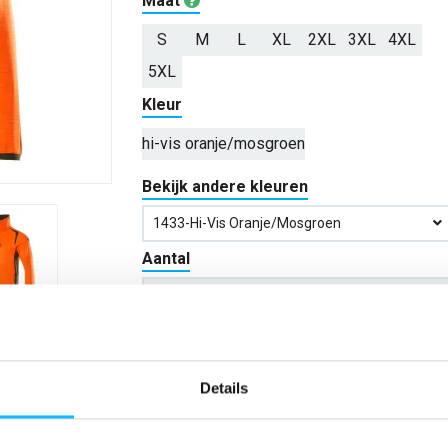
Maat
S
M
L
XL
2XL
3XL
4XL
5XL
Kleur
hi-vis oranje/mosgroen
Bekijk andere kleuren
1433-Hi-Vis Oranje/mosgroen
Aantal
*Gratis verzending vanaf €150,- exclusief BTW
Details
Kies kleur/maat