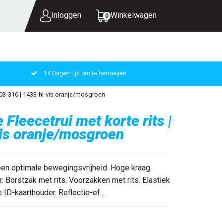
Inloggen
Winkelwagen
0
14 Dagen tijd om te herroepen
UW WINKELWAGEN IS LEEG.
303-316 | 1433-hi-vis oranje/mosgroen
VUL HEM MET PRODUCTEN.
Fleecetrui met korte rits |
is oranje/mosgroen
n optimale bewegingsvrijheid. Hoge kraag.
. Borstzak met rits. Voorzakken met rits. Elastiek
ID-kaarthouder. Reflectie-ef...