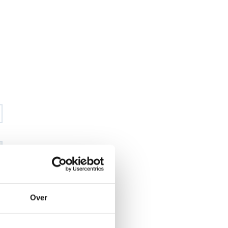
€ 67
,93
Over
€ 79
,92
excl BTW
€ 82
,20
€ 96
,70
incl BTW