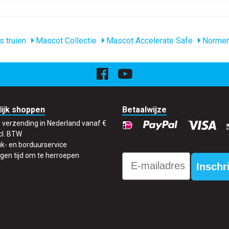
s truien
Mascot Collectie
Mascot Accelerate Safe
Normer
ijk shoppen
Betaalwijze
s verzending in Nederland vanaf €
cl. BTW
k- en borduurservice
gen tijd om te herroepen
Email
Inschr