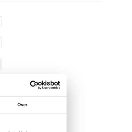
€ 99
,34
€ 116
,94
excl BTW
€ 120
,20
€ 141
,50
incl BTW
Over
26
l