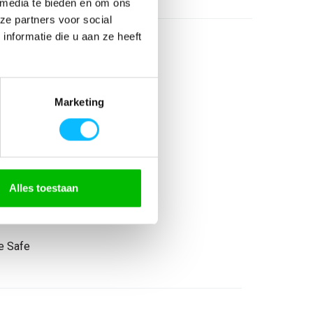
 media te bieden en om ons
ze partners voor social
nformatie die u aan ze heeft
Marketing
olyester/17% elastolefine
efine
eflecterend ULTIMATE Stretch
nzakken
Alles toestaan
ULTIMATE STRETCH
e Safe