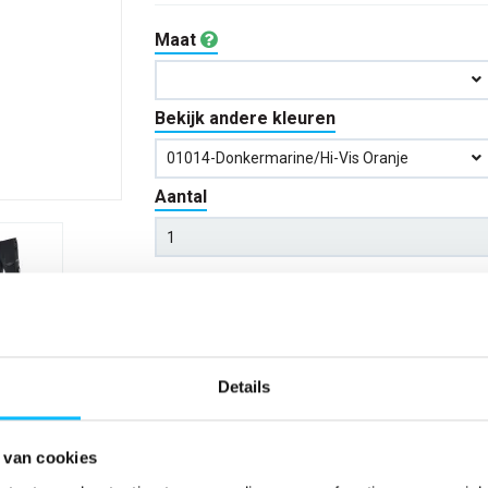
Maat
Bekijk andere kleuren
01014-Donkermarine/hi-Vis Oranje
Aantal
*Gratis verzending vanaf €150,- exclusief BTW
Kies kleur/maat
Details
Verwachte bezorgdag:
14-08-20
 van cookies
Niet zeker wat jou maat is?
Bekijk maattabe