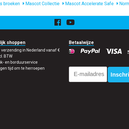
s broeken
Mascot Collectie
Mascot Accelerate Safe
Norm
ijk shoppen
Betaalwijze
s verzending in Nederland vanaf €
cl. BTW
k- en borduurservice
gen tijd om te herroepen
Email
Inschr