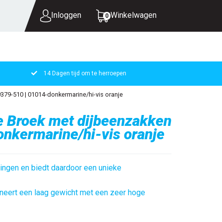
Inloggen
Winkelwagen
0
14 Dagen tijd om te herroepen
UW WINKELWAGEN IS LEEG.
379-510 | 01014-donkermarine/hi-vis oranje
VUL HEM MET PRODUCTEN.
e Broek met dijbeenzakken
nkermarine/hi-vis oranje
htingen en biedt daardoor een unieke
ineert een laag gewicht met een zeer hoge