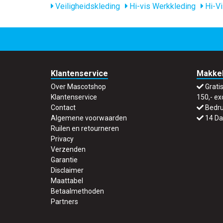
Veiligheidskleding
Hi-vis Werkkleding
Hi-Vi
Klantenservice
Makkel
Over Mascotshop
Grati
Klantenservice
150,- ex
Contact
Bedru
Algemene voorwaarden
14 Da
Ruilen en retourneren
Privacy
Verzenden
Garantie
Disclaimer
Maattabel
Betaalmethoden
Partners