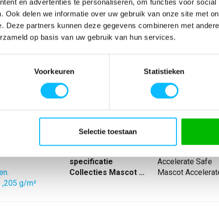
ent en advertenties te personaliseren, om functies voor social
. Ook delen we informatie over uw gebruik van onze site met on
e. Deze partners kunnen deze gegevens combineren met andere i
SPECIFICATIES
erzameld op basis van uw gebruik van hun services.
 en biedt
Artikelnummer
-
EAN nummer
-
Voorkeuren
Statistieken
 een laag
Model
19379
 is ook nog eens
Materiaal
83% gerecycled p
nl_normeringen
EN ISO 20471
n de
nl_materiaal
Polyester Elastol
nl_eigenschappen
Waterafstotend R
.
Producttype
Broek met dijbee
Selectie toestaan
odoende kunt u
Eigenschappen
waterafstotend 
m en zitten alle
Normering
EN ISO 20471
specificatie
Accelerate Safe
en.
Collecties Mascot Safe
Mascot Accelerat
 ,205 g/m²