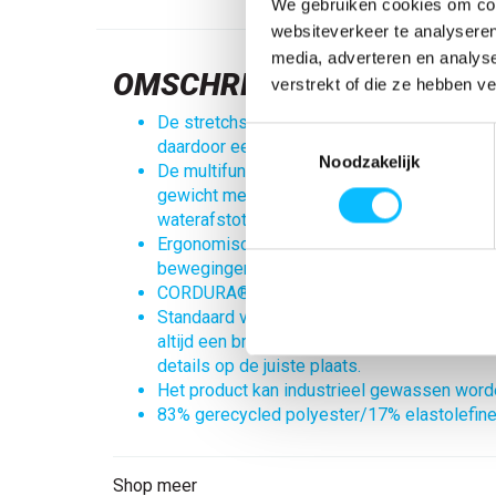
We gebruiken cookies om cont
websiteverkeer te analyseren
media, adverteren en analys
OMSCHRIJVING
verstrekt of die ze hebben v
De stretchstof is elastisch in alle richtingen
Toestemmingsselectie
daardoor een unieke bewegingsvrijheid.
Noodzakelijk
De multifunctionele stretchstof combineert
gewicht met een zeer hoge slijtvastheid en
waterafstotend.
Ergonomisch gevormde broekspijpen volge
bewegingen van het lichaam.
CORDURA® (1000 D) versterking op de knie
Standaard verkrijgbaar in 3 beenlengtes. Z
altijd een broek kiezen met de beste pasvor
details op de juiste plaats.
Het product kan industrieel gewassen word
83% gerecycled polyester/17% elastolefine
Shop meer