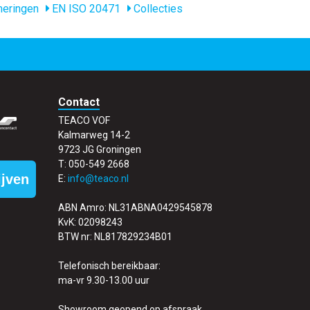
eringen
EN ISO 20471
Collecties
Contact
TEACO VOF
Kalmarweg 14-2
9723 JG Groningen
T: 050-549 2668
ijven
E:
info@teaco.nl
ABN Amro: NL31ABNA0429545878
KvK: 02098243
BTW nr: NL817829234B01
Telefonisch bereikbaar:
ma-vr 9.30-13.00 uur
Showroom geopend op afspraak