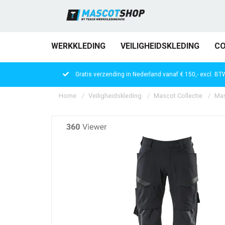
WERKKLEDING
VEILIGHEIDSKLEDING
CO
Gratis verzending in Nederland vanaf € 150,- excl. BT
Home
Veiligheidskleding
Mascot Collectie
Mas