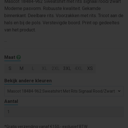
Mascot 18484-962 Sweatshirt met rits signaal rood/zwart
Moderne pasvorm. Robuuste kwaliteit. Gekamde
binnenkant. Deelbare rits. Voorzakken met rits. Tricot aan de
hals en bij de pols. Verstevigde boord. Print op gedeeltes
van het product.
...
Maat
S
M
L
XL
2XL
3XL
4XL
XS
Bekijk andere kleuren
Mascot 18484-962 Sweatshirt Met Rits Signaal Rood/zwart
Aantal
*Gratis verzending vanaf €150,- exclusief BTW