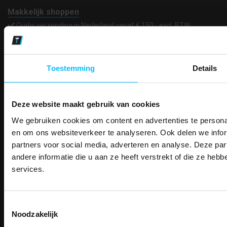
Makkelijk shoppen
Gratis verzending in Nederland vanaf € 150,- excl. BTW
Bedruk- en borduurservice
14 Dagen tijd om te herroepen
Betaalwijze
Toestemming
Details
Deze website maakt gebruik van cookies
Email
Inschrijven
We gebruiken cookies om content en advertenties te personal
PAK DIRE
ONTVANG DIR
en om ons websiteverkeer te analyseren. Ook delen we infor
KORTI
partners voor social media, adverteren en analyse. Deze p
KORTING OP U
Contact
andere informatie die u aan ze heeft verstrekt of die ze he
BESTELLI
TEACO VOF
services.
Kalmarweg 14-2
Bestel je binnenkort w
Schrijf u in voor onze nieuwsbrie
veiligheidsschoenen 
9723 JG Groningen
kortingscode per e-mail. Blijf op de 
T: 050-549 2668
Toestemmingsselectie
Meld je aan voor onze nieuws
werkkleding, exclusieve aanbiedi
E:
info@teaco.nl
Noodzakelijk
direct
5% korting
op je
eer
professionals.