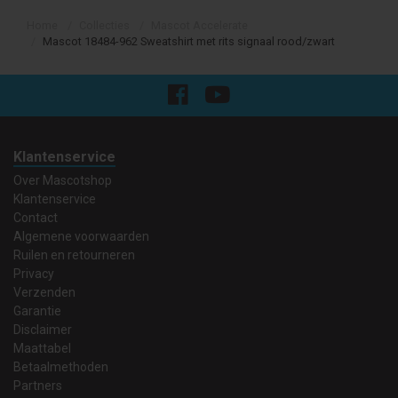
Home
Collecties
Mascot Accelerate
Mascot 18484-962 Sweatshirt met rits signaal rood/zwart
Klantenservice
Over Mascotshop
Klantenservice
Contact
Algemene voorwaarden
Ruilen en retourneren
Privacy
Verzenden
Garantie
Disclaimer
Maattabel
Betaalmethoden
Partners