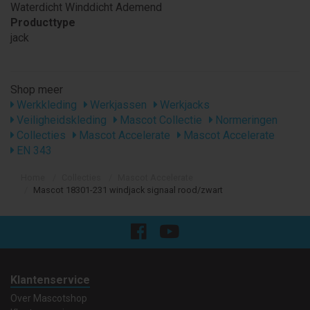
Waterdicht Winddicht Ademend
Producttype
jack
Shop meer
Werkkleding
Werkjassen
Werkjacks
Veiligheidskleding
Mascot Collectie
Normeringen
Collecties
Mascot Accelerate
Mascot Accelerate
EN 343
Home
Collecties
Mascot Accelerate
Mascot 18301-231 windjack signaal rood/zwart
Klantenservice
Over Mascotshop