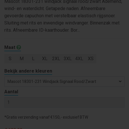
Mascot 18301-231 windjack signaal rood/zwart Ademend,
wind- en waterdicht. Getapede naden. Afneembare
gevoerde capuchon met verstelbaar elastisch rijgsnoer.
Sluiting met rits en inwendige windvanger. Binnenzak met
rits. Afneembare ID-kaarthouder. Bor...
Maat
S
M
L
XL
2XL
3XL
4XL
XS
Bekijk andere kleuren
Mascot 18301-231 Windjack Signaal Rood/zwart
Aantal
*Gratis verzending vanaf €150,- exclusief BTW