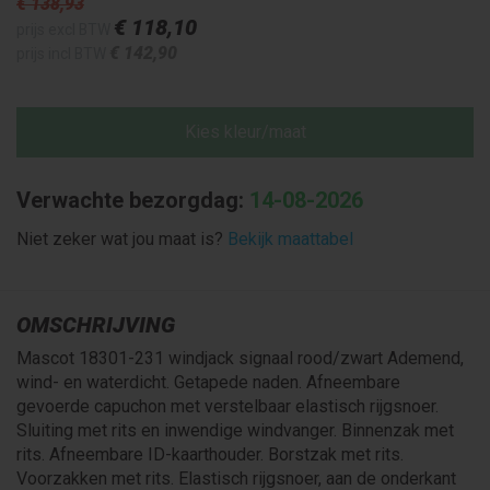
€ 138
,93
€ 118
,10
prijs excl BTW
€ 142
,90
prijs incl BTW
Kies kleur/maat
Verwachte bezorgdag:
14-08-2026
Niet zeker wat jou maat is?
Bekijk maattabel
OMSCHRIJVING
Mascot 18301-231 windjack signaal rood/zwart Ademend,
wind- en waterdicht. Getapede naden. Afneembare
gevoerde capuchon met verstelbaar elastisch rijgsnoer.
Sluiting met rits en inwendige windvanger. Binnenzak met
rits. Afneembare ID-kaarthouder. Borstzak met rits.
Voorzakken met rits. Elastisch rijgsnoer, aan de onderkant