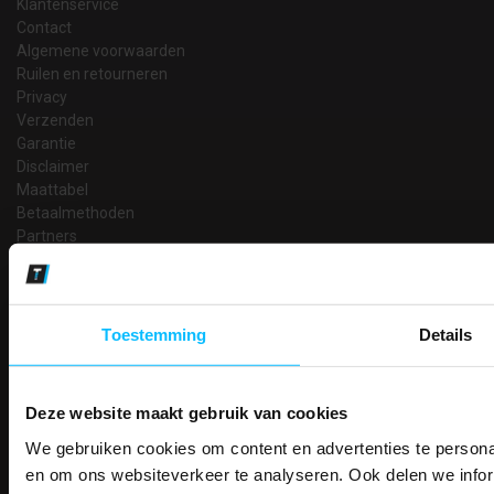
Klantenservice
Contact
Algemene voorwaarden
Ruilen en retourneren
Privacy
Verzenden
Garantie
Disclaimer
Maattabel
Betaalmethoden
Partners
Makkelijk shoppen
Gratis verzending in Nederland vanaf € 150,- excl. BTW
Bedruk- en borduurservice
Toestemming
Details
14 Dagen tijd om te herroepen
Betaalwijze
Deze website maakt gebruik van cookies
We gebruiken cookies om content en advertenties te personal
PAK DIRE
ONTVANG DIR
en om ons websiteverkeer te analyseren. Ook delen we infor
Email