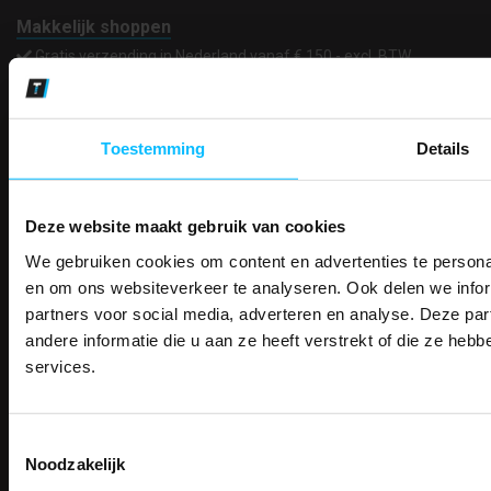
Makkelijk shoppen
Gratis verzending in Nederland vanaf € 150,- excl. BTW
Bedruk- en borduurservice
14 Dagen tijd om te herroepen
Betaalwijze
Toestemming
Details
Deze website maakt gebruik van cookies
Email
Inschrijven
We gebruiken cookies om content en advertenties te personal
PAK DIRE
ONTVANG DIR
en om ons websiteverkeer te analyseren. Ook delen we infor
KORTI
partners voor social media, adverteren en analyse. Deze p
KORTING OP U
Contact
andere informatie die u aan ze heeft verstrekt of die ze he
BESTELLI
TEACO VOF
services.
Kalmarweg 14-2
Bestel je binnenkort w
Schrijf u in voor onze nieuwsbrie
veiligheidsschoenen 
9723 JG Groningen
kortingscode per e-mail. Blijf op de 
T: 050-549 2668
Toestemmingsselectie
Meld je aan voor onze nieuws
werkkleding, exclusieve aanbiedi
E:
info@teaco.nl
Noodzakelijk
direct
5% korting
op je
eer
professionals.