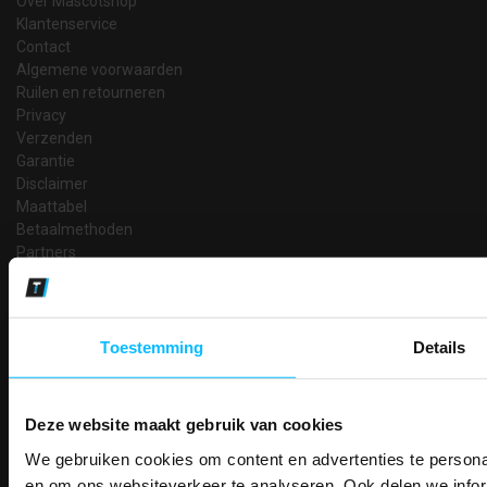
Over Mascotshop
Klantenservice
Contact
Algemene voorwaarden
Ruilen en retourneren
Privacy
Verzenden
Garantie
Disclaimer
Maattabel
Betaalmethoden
Partners
Makkelijk shoppen
Gratis verzending in Nederland vanaf € 150,- excl. BTW
Bedruk- en borduurservice
Toestemming
Details
14 Dagen tijd om te herroepen
Betaalwijze
Deze website maakt gebruik van cookies
We gebruiken cookies om content en advertenties te personal
PAK DIRE
en om ons websiteverkeer te analyseren. Ook delen we infor