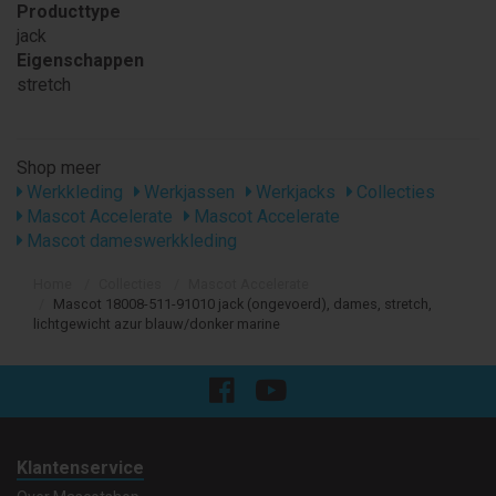
Producttype
jack
Eigenschappen
stretch
Shop meer
Werkkleding
Werkjassen
Werkjacks
Collecties
Mascot Accelerate
Mascot Accelerate
Mascot dameswerkkleding
Home
Collecties
Mascot Accelerate
Mascot 18008-511-91010 jack (ongevoerd), dames, stretch,
lichtgewicht azur blauw/donker marine
Klantenservice