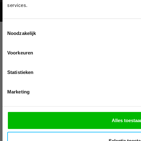
BESTELLI
services.
© 2026 - Mascotshop.
Schrijf u in voor onze nieuwsbrie
kortingscode per e-mail. Blijf op de 
Toestemmingsselectie
werkkleding, exclusieve aanbiedi
Noodzakelijk
professionals.
Email
Voorkeuren
Inschrijven
Na inschrijving ontvangt u de kortingscode per
Statistieken
moment uitschrijven
Nee, bedankt
Marketing
Alles toestaa
Selectie toest