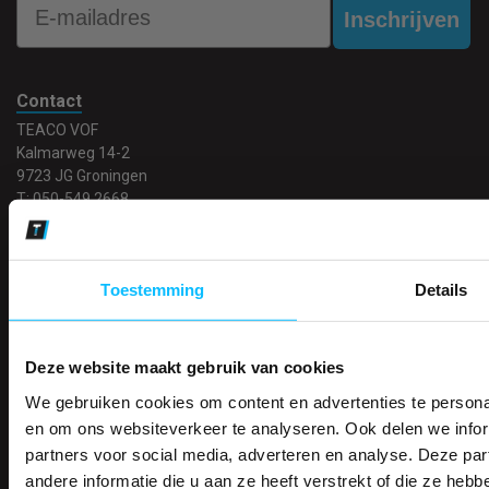
Inschrijven
Contact
TEACO VOF
Kalmarweg 14-2
9723 JG Groningen
T: 050-549 2668
E:
info@teaco.nl
ABN Amro: NL31ABNA0429545878
Toestemming
Details
KvK: 02098243
BTW nr: NL817829234B01
Telefonisch bereikbaar:
Deze website maakt gebruik van cookies
ma-vr 9.30-13.00 uur
We gebruiken cookies om content en advertenties te personal
ONTVANG DIR
en om ons websiteverkeer te analyseren. Ook delen we infor
Showroom geopend op afspraak
partners voor social media, adverteren en analyse. Deze p
KORTING OP U
andere informatie die u aan ze heeft verstrekt of die ze he