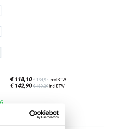
€ 118
,10
€ 134
,95
excl BTW
€ 142
,90
€ 163
,29
incl BTW
26
l