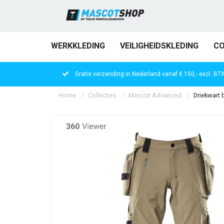
WERKKLEDING
VEILIGHEIDSKLEDING
CO
Gratis verzending in Nederland vanaf € 150,- excl. BT
Home
Collecties
Mascot Advanced
Driekwart b