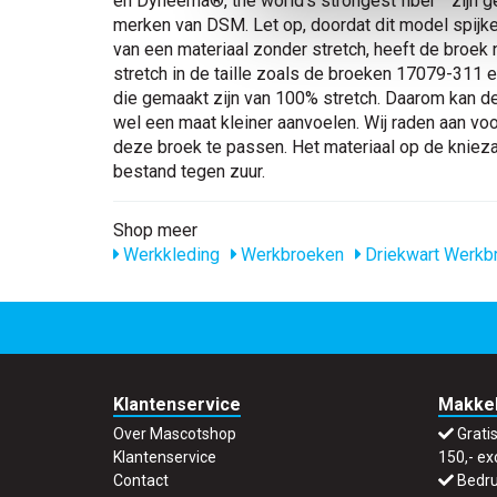
en Dyneema®, the world’s strongest fiber™ zijn
merken van DSM. Let op, doordat dit model spijk
van een materiaal zonder stretch, heeft de broek 
stretch in de taille zoals de broeken 17079-311
die gemaakt zijn van 100% stretch. Daarom kan d
wel een maat kleiner aanvoelen. Wij raden aan vo
deze broek te passen. Het materiaal op de knieza
bestand tegen zuur.
Shop meer
Werkkleding
Werkbroeken
Driekwart Werkb
Klantenservice
Makkel
Over Mascotshop
Grati
Klantenservice
150,- ex
Contact
Bedru