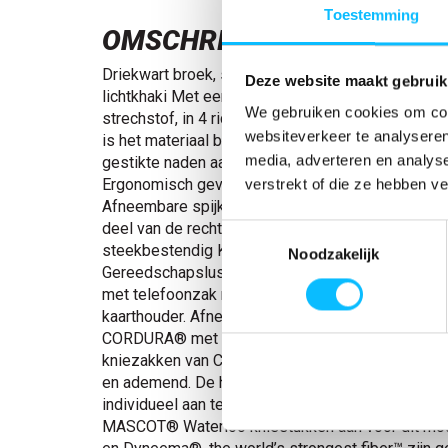
Toestemming
OMSCHRIJVING
Driekwart broek, spijkerzakken, stretch | 17049-3
Deze website maakt gebruik
lichtkhaki Met een waterafstotende finish. Lichte, 
We gebruiken cookies om cont
strechstof, in 4 richtingen rekbaar. Door de geïn
websiteverkeer te analyseren
is het materiaal bijna niet merkbaar op de huid. 
media, adverteren en analys
gestikte naden aan de broekspijpen en in het kruis.
Ergonomisch gevormde broekspijpen. Riemlussen.
verstrekt of die ze hebben v
Afneembare spijkerzakken van slijtvast CORDUR
deel van de rechter spijkerzak is onderaan verste
Toestemmingsselectie
steekbestendig Kevlar®. Voorzakken. Achterzakk
Noodzakelijk
Gereedschapslus aan beide zijden van de tailleb
met telefoonzak met magneetsluiting en geïnteg
kaarthouder. Afneembare ID-kaarthouder. Duimst
CORDURA® met extra zakken. De slijtvaste en s
kniezakken van CORDURA®/Kevlar®/Dyneema® zi
en ademend. De hoogte van de kniezak is gemakk
individueel aan te passen. Reflectie-effecten. We
MASCOT® Waterloo kniestukken aan voor dit m