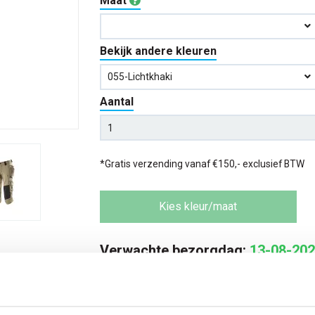
Maat
Bekijk andere kleuren
055-Lichtkhaki
Aantal
*Gratis verzending vanaf €150,- exclusief BTW
Kies kleur/maat
Verwachte bezorgdag:
13-08-20
Niet zeker wat jou maat is?
Bekijk maattabe