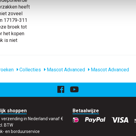
 gedeponeerde
erzakken heeft
niet zoveel
 en 17179-311
eze broek tot
or het kopen
k is niet
roeken
Collecties
Mascot Advanced
Mascot Advanced
ijk shoppen
Betaalwijze
s verzending in Nederland vanaf €
cl. BTW
k- en borduurservice