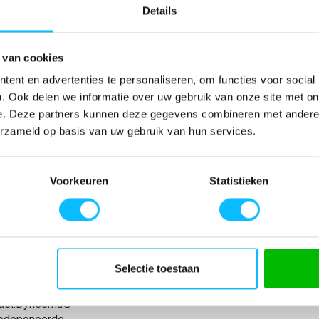
Details
SPECIFICATIES
11 | 055-
Artikelnummer
-
 van cookies
slijtvaste
EAN nummer
-
ent en advertenties te personaliseren, om functies voor social
tegreerde zakken
Model
17049-311
. Ook delen we informatie over uw gebruik van onze site met on
Tweevoudig
Merk
Mascot
e. Deze partners kunnen deze gegevens combineren met andere i
 Lage taille.
Materiaal
93% nylon/7% ela
 Gulp met rits.
nl_materiaal
Elastaan Nylon
erzameld op basis van uw gebruik van hun services.
A®. Het voorste
nl_eigenschappen
Stretch
rkt met
Producttype
Driekwart broek
en.
Eigenschappen
stretch
Voorkeuren
Statistieken
and. Dijbeenzak
Levertijd
1-5 werkdagen
reerde ID-
gewicht
250 g/m
okzak van
Collecties Mascot
Mascot Advanced
teekbestendige
jn, elastisch
Selectie toestaan
elijk en
 raden de
odel.Dyneema®