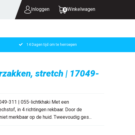
Inloggen
Winkelwagen
0
14 Dagen tijd om te herroepen
UW WINKELWAGEN IS LEEG.
VUL HEM MET PRODUCTEN.
rzakken, stretch | 17049-
7049-311 | 055-lichtkhaki Met een
echstof, in 4 richtingen rekbaar. Door de
 niet merkbaar op de huid. Tweevoudig ges...