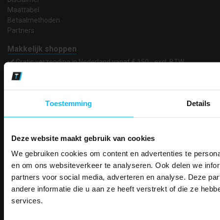
Maattabel
Betaalmethoden
Partners
Makkelijk shoppen
Gratis verzending in Nederland vanaf € 150,- excl. BTW
Bedruk- en borduurservice
14 Dagen tijd om te herroepen
Betaalwijze
Toestemming
Details
Deze website maakt gebruik van cookies
Email
Inschrijven
We gebruiken cookies om content en advertenties te personal
PAK DIRE
ONTVANG DIR
en om ons websiteverkeer te analyseren. Ook delen we infor
KORTI
partners voor social media, adverteren en analyse. Deze p
KORTING OP U
Contact
andere informatie die u aan ze heeft verstrekt of die ze he
BESTELLI
TEACO VOF
services.
Kalmarweg 14-2
Bestel je binnenkort w
Schrijf u in voor onze nieuwsbrie
veiligheidsschoenen 