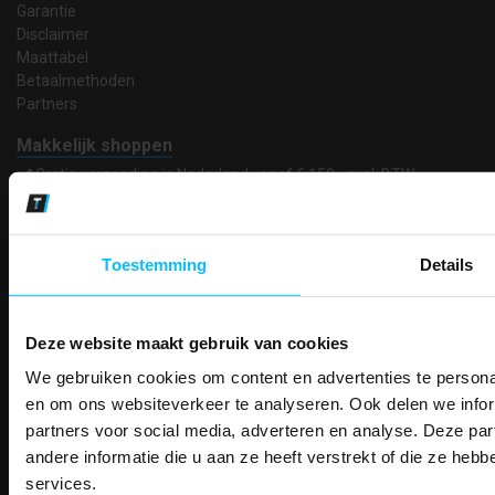
Garantie
Disclaimer
Maattabel
Betaalmethoden
Partners
Makkelijk shoppen
Gratis verzending in Nederland vanaf € 150,- excl. BTW
Bedruk- en borduurservice
14 Dagen tijd om te herroepen
Betaalwijze
Toestemming
Details
Deze website maakt gebruik van cookies
Email
Inschrijven
We gebruiken cookies om content en advertenties te personal
PAK DIRE
ONTVANG DIR
en om ons websiteverkeer te analyseren. Ook delen we infor
KORTI
partners voor social media, adverteren en analyse. Deze p
KORTING OP U
Contact
andere informatie die u aan ze heeft verstrekt of die ze he
BESTELLI
services.
TEACO VOF