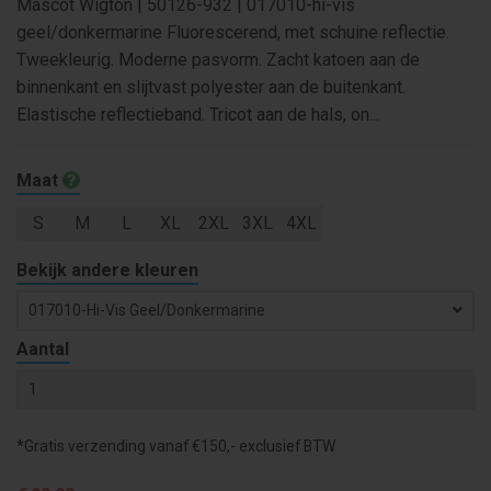
Mascot Wigton | 50126-932 | 017010-hi-vis
geel/donkermarine Fluorescerend, met schuine reflectie.
Tweekleurig. Moderne pasvorm. Zacht katoen aan de
binnenkant en slijtvast polyester aan de buitenkant.
Elastische reflectieband. Tricot aan de hals, on...
Maat
S
M
L
XL
2XL
3XL
4XL
Bekijk andere kleuren
017010-Hi-Vis Geel/donkermarine
Aantal
*Gratis verzending vanaf €150,- exclusief BTW