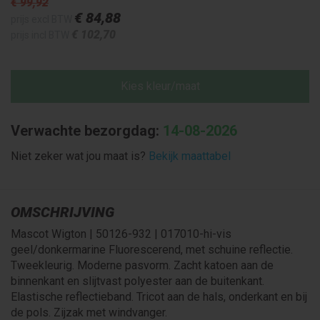
€ 99
,92
€ 84
,88
prijs excl BTW
€ 102
,70
prijs incl BTW
Kies kleur/maat
Verwachte bezorgdag:
14-08-2026
Niet zeker wat jou maat is?
Bekijk maattabel
OMSCHRIJVING
Mascot Wigton | 50126-932 | 017010-hi-vis
geel/donkermarine Fluorescerend, met schuine reflectie.
Tweekleurig. Moderne pasvorm. Zacht katoen aan de
binnenkant en slijtvast polyester aan de buitenkant.
Elastische reflectieband. Tricot aan de hals, onderkant en bij
de pols. Zijzak met windvanger.