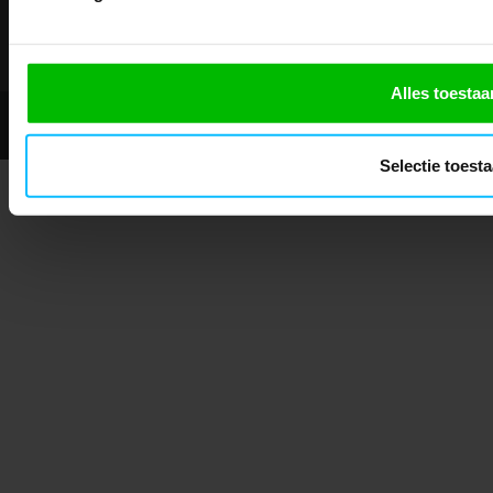
Showroom geopend op afspraak
Alles toestaa
© 2026 - Mascotshop.
Selectie toest