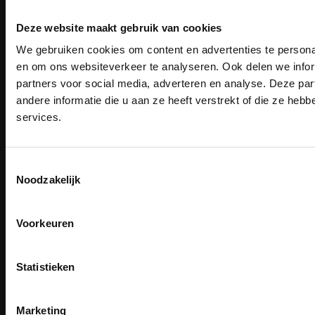
Deze website maakt gebruik van cookies
We gebruiken cookies om content en advertenties te personal
Email
PAK DIRE
Inschrijven
ONTVANG DIR
en om ons websiteverkeer te analyseren. Ook delen we infor
KORTI
partners voor social media, adverteren en analyse. Deze p
KORTING OP U
andere informatie die u aan ze heeft verstrekt of die ze he
BESTELLI
services.
Contact
Bestel je binnenkort w
TEACO VOF
Schrijf u in voor onze nieuwsbrie
veiligheidsschoenen 
Kalmarweg 14-2
kortingscode per e-mail. Blijf op de 
Toestemmingsselectie
9723 JG Groningen
Meld je aan voor onze nieuws
werkkleding, exclusieve aanbiedi
Noodzakelijk
direct
5% korting
op je
eer
T: 050-549 2668
professionals.
E:
info@teaco.nl
Email
Meer dan
15 jaar specialist
veiligheid.
Voorkeuren
ABN Amro: NL31ABNA0429545878
Inschrijven
KvK: 02098243
Email
BTW nr: NL817829234B01
Na inschrijving ontvangt u de kortingscode per
Statistieken
moment uitschrijven
Telefonisch bereikbaar:
ma-vr 9.30-13.00 uur
CLAIM MIJN 5% 
Nee, bedankt
Marketing