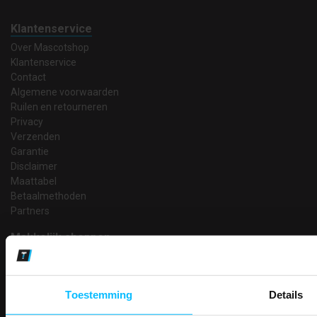
Klantenservice
Over Mascotshop
Klantenservice
Contact
Algemene voorwaarden
Ruilen en retourneren
Privacy
Verzenden
Garantie
Disclaimer
Maattabel
Betaalmethoden
Partners
Makkelijk shoppen
Gratis verzending in Nederland vanaf € 150,- excl. BTW
Bedruk- en borduurservice
14 Dagen tijd om te herroepen
Toestemming
Details
Betaalwijze