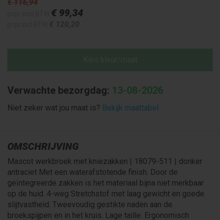
€ 116
,94
€ 99
,34
prijs excl BTW
€ 120
,20
prijs incl BTW
Kies kleur/maat
Verwachte bezorgdag:
13-08-2026
Niet zeker wat jou maat is?
Bekijk maattabel
OMSCHRIJVING
Mascot werkbroek met kniezakken | 18079-511 | donker
antraciet Met een waterafstotende finish. Door de
geïntegreerde zakken is het materiaal bijna niet merkbaar
op de huid. 4-weg Stretchstof met laag gewicht en goede
slijtvastheid. Tweevoudig gestikte naden aan de
broekspijpen en in het kruis. Lage taille. Ergonomisch