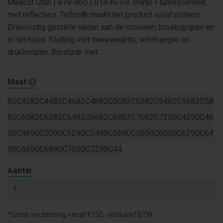
Mascot Utah | 419-860 | 014-hi-vis oranje Fluorescerend,
met reflecties. Teflon® maakt het product vuilafstotend.
Drievoudig gestikte naden aan de mouwen, broekspijpen en
in het kruis. Sluiting met tweewegrits, windvanger en
drukknopen. Borstzak met ...
Maat
82C42
82C44
82C46
82C48
82C50
82C52
82C54
82C56
82C58
82C60
82C62
82C64
82C66
82C68
82C70
82C72
90C42
90C46
90C48
90C50
90C52
90C54
90C56
90C58
90C60
90C62
90C64
90C66
90C68
90C70
90C72
90C44
Aantal
*Gratis verzending vanaf €150,- exclusief BTW