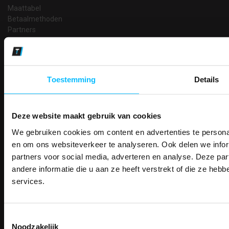
Maattabel
Betaalmethoden
Partners
Makkelijk shoppen
Gratis verzending in Nederland vanaf € 150,- excl. BTW
Bedruk- en borduurservice
Toestemming
Details
14 Dagen tijd om te herroepen
Betaalwijze
Deze website maakt gebruik van cookies
We gebruiken cookies om content en advertenties te personal
PAK DIRE
Email
ONTVANG DIR
en om ons websiteverkeer te analyseren. Ook delen we infor
Inschrijven
KORTI
partners voor social media, adverteren en analyse. Deze p
KORTING OP U
andere informatie die u aan ze heeft verstrekt of die ze he
BESTELLI
services.
Contact
Bestel je binnenkort w
Schrijf u in voor onze nieuwsbrie
veiligheidsschoenen 
TEACO VOF
kortingscode per e-mail. Blijf op de 
Toestemmingsselectie
Kalmarweg 14-2
Meld je aan voor onze nieuws
werkkleding, exclusieve aanbiedi
Noodzakelijk
direct
5% korting
op je
eer
9723 JG Groningen
professionals.