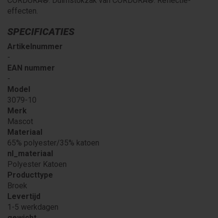
CORDURA®. Duimstokzak van CORDURA®. Reflectie-
effecten.
SPECIFICATIES
Artikelnummer
-
EAN nummer
-
Model
3079-10
Merk
Mascot
Materiaal
65% polyester/35% katoen
nl_materiaal
Polyester Katoen
Producttype
Broek
Levertijd
1-5 werkdagen
gewicht