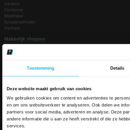
Garantie
Disclaimer
Maattabel
Betaalmethoden
Partners
Makkelijk shoppen
Gratis verzending in Nederland vanaf € 150,- excl. BTW
Bedruk- en borduurservice
14 Dagen tijd om te herroepen
Betaalwijze
Toestemming
Details
Deze website maakt gebruik van cookies
Email
We gebruiken cookies om content en advertenties te personal
Inschrijven
PAK DIRE
ONTVANG DIR
en om ons websiteverkeer te analyseren. Ook delen we infor
KORTI
partners voor social media, adverteren en analyse. Deze p
KORTING OP U
andere informatie die u aan ze heeft verstrekt of die ze he
Contact
BESTELLI
services.
TEACO VOF