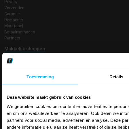
Privacy
Verzenden
Garantie
Disclaimer
Maattabel
Betaalmethoden
Partners
Makkelijk shoppen
Gratis verzending in Nederland vanaf € 150,- excl. BTW
Bedruk- en borduurservice
14 Dagen tijd om te herroepen
Betaalwijze
Toestemming
Details
Deze website maakt gebruik van cookies
Email
We gebruiken cookies om content en advertenties te personal
PAK DIRE
Inschrijven
ONTVANG DIR
en om ons websiteverkeer te analyseren. Ook delen we infor
KORTI
partners voor social media, adverteren en analyse. Deze p
KORTING OP U
andere informatie die u aan ze heeft verstrekt of die ze he