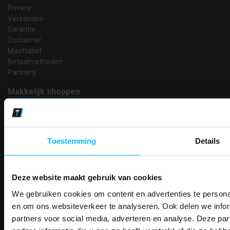
Privacy
Verzenden
Garantie
Disclaimer
Maattabel
Betaalmethoden
Partners
Makkelijk shoppen
Gratis verzending in Nederland vanaf € 150,- excl. BTW
Bedruk- en borduurservice
14 Dagen tijd om te herroepen
Betaalwijze
Toestemming
Details
Deze website maakt gebruik van cookies
Email
We gebruiken cookies om content en advertenties te personal
PAK DIRE
Inschrijven
ONTVANG DIR
en om ons websiteverkeer te analyseren. Ook delen we infor
KORTI
partners voor social media, adverteren en analyse. Deze p
KORTING OP U