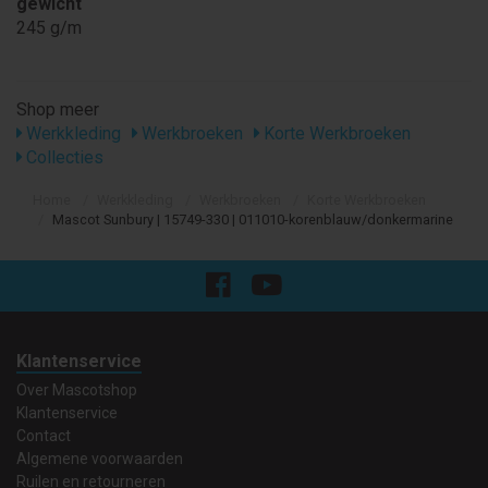
gewicht
245 g/m
Shop meer
Werkkleding
Werkbroeken
Korte Werkbroeken
Collecties
Home
Werkkleding
Werkbroeken
Korte Werkbroeken
Mascot Sunbury | 15749-330 | 011010-korenblauw/donkermarine
Klantenservice
Over Mascotshop
Klantenservice
Contact
Algemene voorwaarden
Ruilen en retourneren