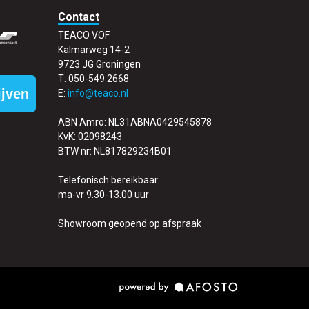
Contact
TEACO VOF
Kalmarweg 14-2
9723 JG Groningen
T: 050-549 2668
ijven
E:
info@teaco.nl
ABN Amro: NL31ABNA0429545878
KvK: 02098243
BTW nr: NL817829234B01
Telefonisch bereikbaar:
ma-vr 9.30-13.00 uur
Showroom geopend op afspraak