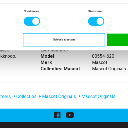
Niet zeker wat jou maat is?
Bekijk maattabe
Voorkeuren
Statistieken
SPECIFICATIES
Selectie toestaan
zak met klep.
Artikelnummer
-
kjes.
EAN nummer
-
ukknoop.
Model
00554-620
Merk
Mascot
Collecties Mascot
Mascot Originals
rmers
Collecties
Mascot Originals
Mascot Originals