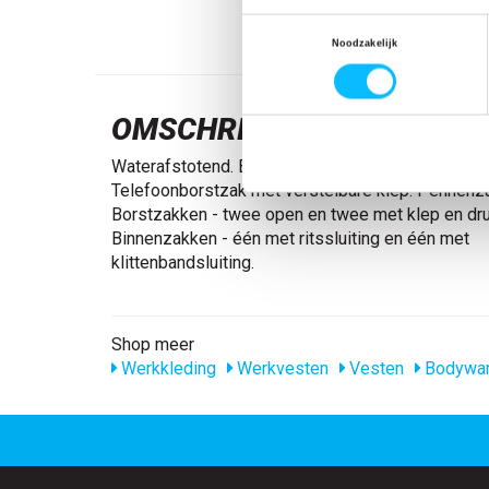
Toestemmingsselectie
Noodzakelijk
OMSCHRIJVING
Waterafstotend. Bontvoering. Deelbare rits. Borst
Telefoonborstzak met verstelbare klep. Pennenza
Borstzakken - twee open en twee met klep en dr
Binnenzakken - één met ritssluiting en één met
klittenbandsluiting.
Shop meer
Werkkleding
Werkvesten
Vesten
Bodywa