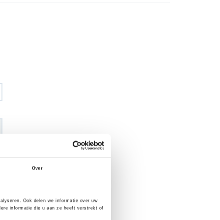
Over
€ 59
,42
€ 69
,92
excl BTW
€ 71
,90
€ 84
,60
incl BTW
nalyseren. Ook delen we informatie over uw
e informatie die u aan ze heeft verstrekt of
26