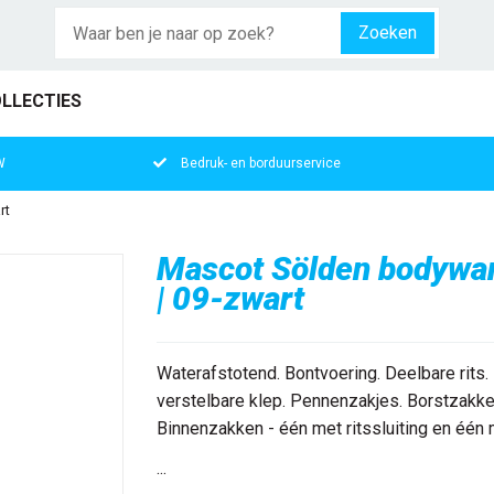
Zoeken
LLECTIES
W
Bedruk- en borduurservice
rt
Mascot Sölden bodywar
| 09-zwart
Waterafstotend. Bontvoering. Deelbare rits
verstelbare klep. Pennenzakjes. Borstzakk
Binnenzakken - één met ritssluiting en één m
...