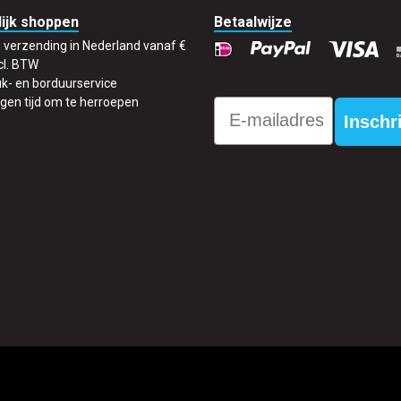
ijk shoppen
Betaalwijze
s verzending in Nederland vanaf €
cl. BTW
k- en borduurservice
gen tijd om te herroepen
Email
Inschr