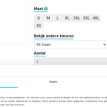
Maat
S
M
L
XL
2XL
3XL
4XL
XS
Bekijk andere kleuren
09-Zwart
Aantal
*Gratis verzending vanaf €150,- exclusief BTW
Details
Kies kleur/maat
ties te personaliseren, om functies voor social media te bieden en om ons websiteverkeer te a
 social media, adverteren en analyse. Deze partners kunnen deze gegevens combineren met ander
Verwachte bezorgdag:
12-08-20
ruik van hun services.