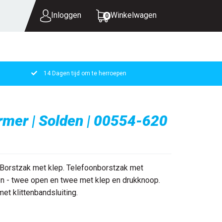
Inloggen
Winkelwagen
0
14 Dagen tijd om te herroepen
UW WINKELWAGEN IS LEEG.
VUL HEM MET PRODUCTEN.
mer | Solden | 00554-620
. Borstzak met klep. Telefoonborstzak met
en - twee open en twee met klep en drukknoop.
et klittenbandsluiting.