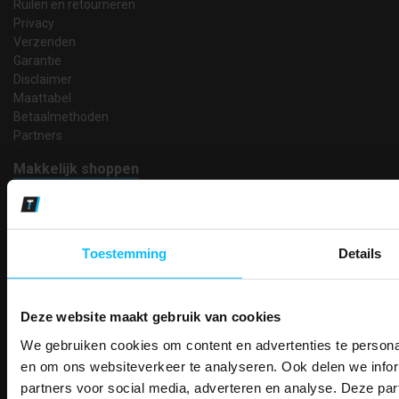
Ruilen en retourneren
Privacy
Verzenden
Garantie
Disclaimer
Maattabel
Betaalmethoden
Partners
Makkelijk shoppen
Gratis verzending in Nederland vanaf € 150,- excl. BTW
Bedruk- en borduurservice
14 Dagen tijd om te herroepen
Betaalwijze
Toestemming
Details
Deze website maakt gebruik van cookies
Email
We gebruiken cookies om content en advertenties te personal
PAK DIRE
Inschrijven
ONTVANG DIR
en om ons websiteverkeer te analyseren. Ook delen we infor
KORTI
partners voor social media, adverteren en analyse. Deze p