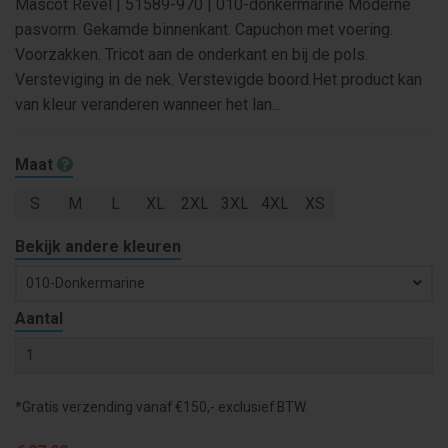
Mascot Revel | 51589-970 | 010-donkermarine Moderne
pasvorm. Gekamde binnenkant. Capuchon met voering.
Voorzakken. Tricot aan de onderkant en bij de pols.
Versteviging in de nek. Verstevigde boord.Het product kan
van kleur veranderen wanneer het lan...
Maat
S
M
L
XL
2XL
3XL
4XL
XS
Bekijk andere kleuren
010-Donkermarine
Aantal
*Gratis verzending vanaf €150,- exclusief BTW