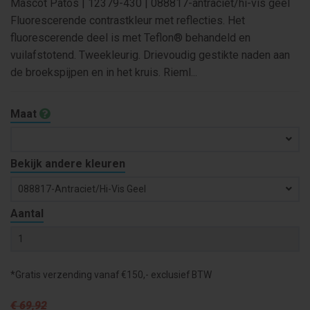
Mascot Patos | 12379-430 | 088817-antraciet/hi-vis geel
Fluorescerende contrastkleur met reflecties. Het
fluorescerende deel is met Teflon® behandeld en
vuilafstotend. Tweekleurig. Drievoudig gestikte naden aan
de broekspijpen en in het kruis. Rieml...
Maat
Bekijk andere kleuren
088817-Antraciet/hi-Vis Geel
Aantal
*Gratis verzending vanaf €150,- exclusief BTW
€ 69
,92