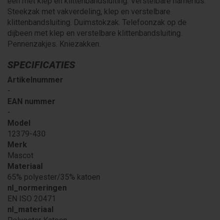
één met klep en klittenbandsluiting. Verstelbare hamerlus.
Steekzak met vakverdeling, klep en verstelbare
klittenbandsluiting. Duimstokzak. Telefoonzak op de
dijbeen met klep en verstelbare klittenbandsluiting.
Pennenzakjes. Kniezakken.
SPECIFICATIES
Artikelnummer
-
EAN nummer
-
Model
12379-430
Merk
Mascot
Materiaal
65% polyester/35% katoen
nl_normeringen
EN ISO 20471
nl_materiaal