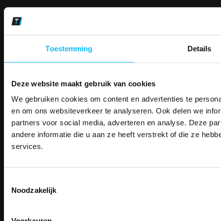
Makkelijk shoppen
Gratis verzending in Nederland vanaf € 150,- excl. BTW
Bedruk- en borduurservice
Toestemming
Details
14 Dagen tijd om te herroepen
Betaalwijze
Deze website maakt gebruik van cookies
We gebruiken cookies om content en advertenties te personal
PAK DIRE
Email
ONTVANG DIR
en om ons websiteverkeer te analyseren. Ook delen we infor
Inschrijven
KORTI
partners voor social media, adverteren en analyse. Deze p
KORTING OP U
andere informatie die u aan ze heeft verstrekt of die ze he
BESTELLI
services.
Contact
Bestel je binnenkort w
Schrijf u in voor onze nieuwsbrie
veiligheidsschoenen 
TEACO VOF
kortingscode per e-mail. Blijf op de 
Kalmarweg 14-2
Toestemmingsselectie
Meld je aan voor onze nieuws
werkkleding, exclusieve aanbiedi
9723 JG Groningen
Noodzakelijk
direct
5% korting
op je
eer
professionals.
T: 050-549 2668
Email
E:
info@teaco.nl
Meer dan
15 jaar specialist
veiligheid.
Voorkeuren