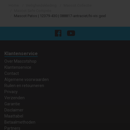
Home
Veiligheidskleding
Mascot Collectie
Mascot Safe Compete
Mascot Patos | 12379-430 | 088817-antraciet/hi-vis geel
Klantenservice
Over Mascotshop
Klantenservice
Contact
Algemene voorwaarden
Ruilen en retourneren
Privacy
Verzenden
Garantie
Disclaimer
Maattabel
Betaalmethoden
Partners