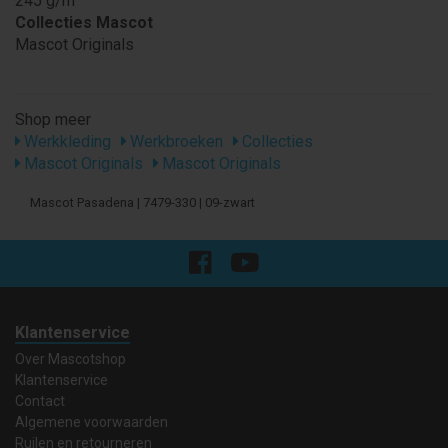
245 g/m
Collecties Mascot
Mascot Originals
Shop meer
Werkkleding
Werkbroeken
Collecties
Mascot Originals
Mascot Originals
Mascot Pasadena | 7479-330 | 09-zwart
Klantenservice
Over Mascotshop
Klantenservice
Contact
Algemene voorwaarden
Ruilen en retourneren