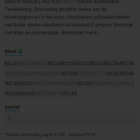
Mascot Monza | 962-630 | 0111-marine/korenblauw
Tweekleurig. Drievoudig gestikte naden aan de
broekspijpen en in het kruis. Verstelbare schouderbanden
met korte sterke elastieken en kunststof gespen. Borstzak
met klep en pennenzakje. Binnenzak met k...
Maat
82C42
82C44
82C46
82C48
82C50
82C52
82C54
82C56
82C58
82C60
82C62
82C64
82C66
82C68
82C70
82C72
90C42
90C46
90C48
90C50
90C52
90C54
90C56
90C58
90C60
90C62
90C64
90C66
90C68
90C70
90C72
90C44
Aantal
*Gratis verzending vanaf €150,- exclusief BTW