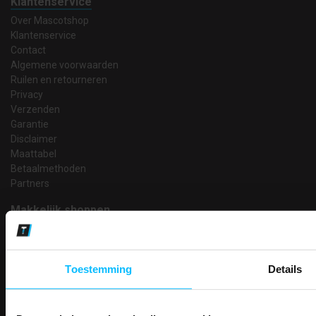
Klantenservice
Over Mascotshop
Klantenservice
Contact
Algemene voorwaarden
Ruilen en retourneren
Privacy
Verzenden
Garantie
Disclaimer
Maattabel
Betaalmethoden
Partners
Makkelijk shoppen
Gratis verzending in Nederland vanaf € 150,- excl. BTW
Bedruk- en borduurservice
14 Dagen tijd om te herroepen
Toestemming
Details
Betaalwijze