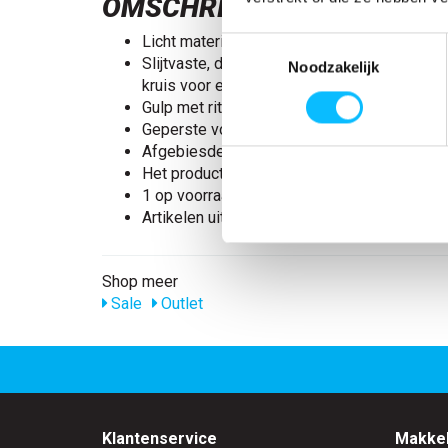
OMSCHRIJVING
Licht materiaal.
Toestemmingsselectie
Slijtvaste, drievoudig gestikte naden op de p
Noodzakelijk
kruis voor een extra lange levensduur.
Gulp met rits.
Geperste vouw.
Afgebiesde achterzakken met knoop.
Het product kan industrieel gewassen word
1 op voorraad
Artikelen uit de sale kunnen niet worden ge
Shop meer
Sale
Outlet
Klantenservice
Makkel