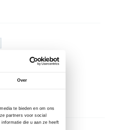
€ 40
,72
€ 47
,90
excl BTW
€ 49
,27
€ 57
,96
incl BTW
Over
26
l
 media te bieden en om ons
ze partners voor social
nformatie die u aan ze heeft