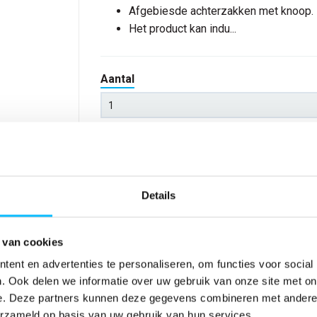
Afgebiesde achterzakken met knoop.
Het product kan indu...
Aantal
*Gratis verzending vanaf €150,- exclusief BTW
Product niet op voorraad
Details
Verwachte bezorgdag:
12-08-20
 van cookies
Niet zeker wat jou maat is?
Bekijk maattabe
ent en advertenties te personaliseren, om functies voor social
. Ook delen we informatie over uw gebruik van onze site met on
e. Deze partners kunnen deze gegevens combineren met andere i
erzameld op basis van uw gebruik van hun services.