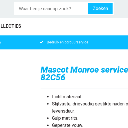
Zoeken
LLECTIES
W
Bedruk- en borduurservice
Mascot Monroe servic
82C56
Licht materiaal.
Slijtvaste, drievoudig gestikte naden o
levensduur.
Gulp met rits.
Geperste vouw.