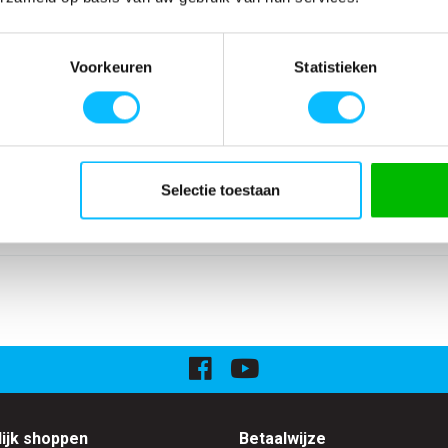
SPECIFICATIES
Artikelnummer
00770-440-01
ijpen en in het
EAN nummer
5708628326322
Voorkeuren
Statistieken
en.
Selectie toestaan
retourneerd!
ijk shoppen
Betaalwijze