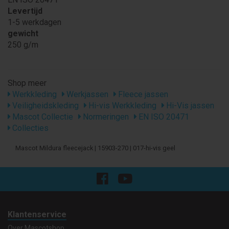
Levertijd
1-5 werkdagen
gewicht
250 g/m
Shop meer
Werkkleding
Werkjassen
Fleece jassen
Veiligheidskleding
Hi-vis Werkkleding
Hi-Vis jassen
Mascot Collectie
Normeringen
EN ISO 20471
Collecties
Mascot Mildura fleecejack | 15903-270 | 017-hi-vis geel
Klantenservice
Over Mascotshop