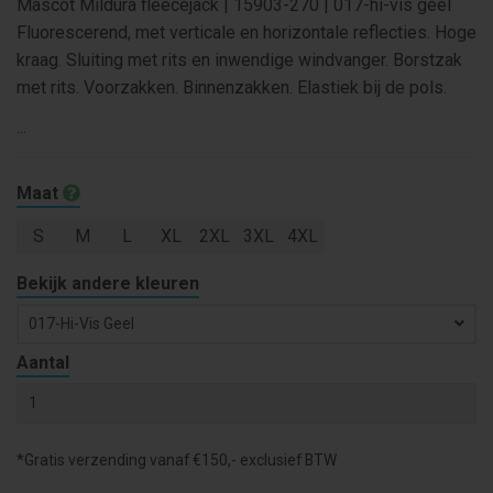
Mascot Mildura fleecejack | 15903-270 | 017-hi-vis geel
Fluorescerend, met verticale en horizontale reflecties. Hoge
kraag. Sluiting met rits en inwendige windvanger. Borstzak
met rits. Voorzakken. Binnenzakken. Elastiek bij de pols.
...
Maat
S
M
L
XL
2XL
3XL
4XL
Bekijk andere kleuren
017-Hi-Vis Geel
Aantal
*Gratis verzending vanaf €150,- exclusief BTW