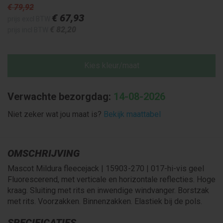
€ 79
,92
€ 67
,93
prijs excl BTW
€ 82
,20
prijs incl BTW
Kies kleur/maat
Verwachte bezorgdag:
14-08-2026
Niet zeker wat jou maat is?
Bekijk maattabel
OMSCHRIJVING
Mascot Mildura fleecejack | 15903-270 | 017-hi-vis geel
Fluorescerend, met verticale en horizontale reflecties. Hoge
kraag. Sluiting met rits en inwendige windvanger. Borstzak
met rits. Voorzakken. Binnenzakken. Elastiek bij de pols.
SPECIFICATIES