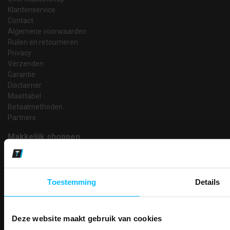
Klantenservice
Contact
Algemene voorwaarden
Ruilen en retourneren
Privacy
Verzenden
Garantie
Disclaimer
Maattabel
Betaalmethoden
Partners
Makkelijk shoppen
Gratis verzending in Nederland vanaf € 150,- excl. BTW
Bedruk- en borduurservice
14 Dagen tijd om te herroepen
Toestemming
Details
Betaalwijze
Deze website maakt gebruik van cookies