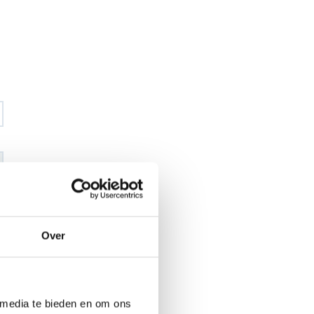
€ 42
,40
€ 49
,92
excl BTW
Over
€ 51
,30
€ 60
,40
incl BTW
26
 media te bieden en om ons
l