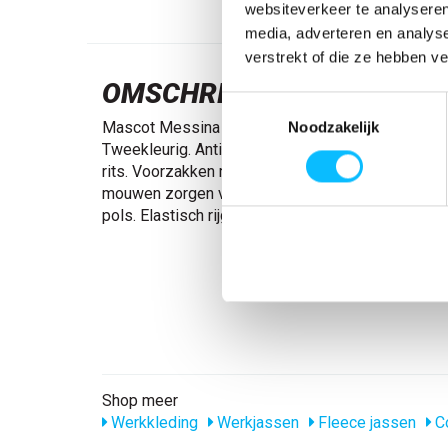
websiteverkeer te analyseren
media, adverteren en analys
verstrekt of die ze hebben v
OMSCHRIJVING
Toestemmingsselectie
Mascot Messina | 6042-137 | 08889-antraciet/z
Noodzakelijk
Tweekleurig. Anti-pilling materiaal. Deelbare rits
rits. Voorzakken met rits. Binnenzakken. Ergono
mouwen zorgen voor extra bewegingsvrijheid. Ela
pols. Elastisch rijgsnoer, aan de onderkant verstel
Shop meer
Werkkleding
Werkjassen
Fleece jassen
Co