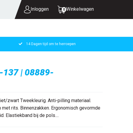
Inloggen
Winkelwagen
0
14 Dagen tijd om te herroepen
UW WINKELWAGEN IS LEEG.
VUL HEM MET PRODUCTEN.
-137 | 08889-
/zwart Tweekleurig. Anti-pilling materiaal.
en met rits. Binnenzakken. Ergonomisch gevormde
 Elastiekband bij de pols....