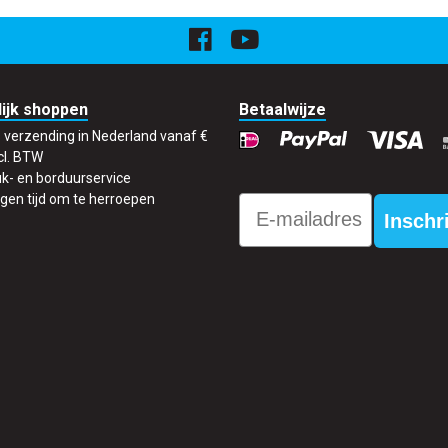
ijk shoppen
Betaalwijze
s verzending in Nederland vanaf €
cl. BTW
k- en borduurservice
gen tijd om te herroepen
Email
Inschr