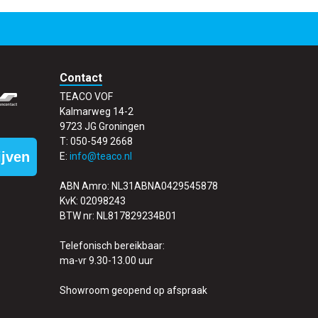
Contact
TEACO VOF
Kalmarweg 14-2
9723 JG Groningen
T: 050-549 2668
ijven
E:
info@teaco.nl
ABN Amro: NL31ABNA0429545878
KvK: 02098243
BTW nr: NL817829234B01
Telefonisch bereikbaar:
ma-vr 9.30-13.00 uur
Showroom geopend op afspraak