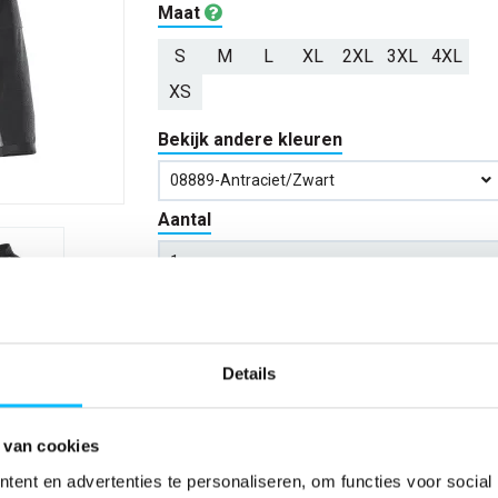
Maat
S
M
L
XL
2XL
3XL
4XL
XS
Bekijk andere kleuren
08889-Antraciet/zwart
Aantal
*Gratis verzending vanaf €150,- exclusief BTW
Details
Kies kleur/maat
 van cookies
Verwachte bezorgdag:
14-08-20
ent en advertenties te personaliseren, om functies voor social
Niet zeker wat jou maat is?
Bekijk maattabe