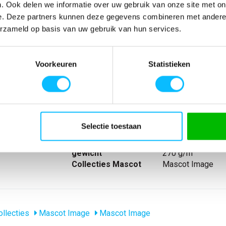
. Ook delen we informatie over uw gebruik van onze site met on
e. Deze partners kunnen deze gegevens combineren met andere i
erzameld op basis van uw gebruik van hun services.
SPECIFICATIES
wart
Artikelnummer
-
Voorkeuren
Statistieken
. Borstzak met
EAN nummer
-
misch gevormde
Model
6042-137
stiekband bij de
Merk
Mascot
baar.
Materiaal
100% polyester
nl_materiaal
Polyester
Selectie toestaan
Producttype
Fleecejack
Levertijd
1-5 werkdagen
gewicht
270 g/m
Collecties Mascot
Mascot Image
llecties
Mascot Image
Mascot Image