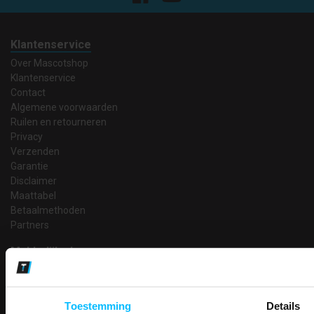
Klantenservice
Over Mascotshop
Klantenservice
Contact
Algemene voorwaarden
Ruilen en retourneren
Privacy
Verzenden
Garantie
Disclaimer
Maattabel
Betaalmethoden
Partners
Makkelijk shoppen
Gratis verzending in Nederland vanaf € 150,- excl. BTW
Bedruk- en borduurservice
14 Dagen tijd om te herroepen
Toestemming
Details