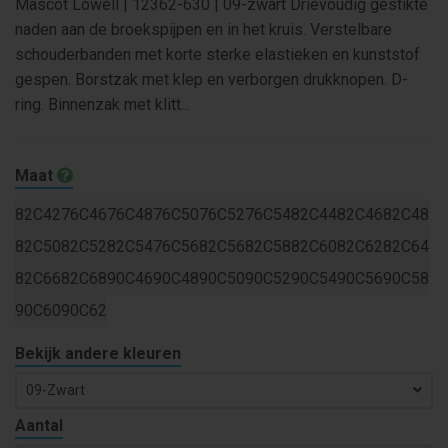
Mascot Lowell | 12362-630 | 09-zwart Drievoudig gestikte
naden aan de broekspijpen en in het kruis. Verstelbare
schouderbanden met korte sterke elastieken en kunststof
gespen. Borstzak met klep en verborgen drukknopen. D-
ring. Binnenzak met klitt...
Maat
82C42
76C46
76C48
76C50
76C52
76C54
82C44
82C46
82C48
82C50
82C52
82C54
76C56
82C56
82C58
82C60
82C62
82C64
82C66
82C68
90C46
90C48
90C50
90C52
90C54
90C56
90C58
90C60
90C62
Bekijk andere kleuren
09-Zwart
Aantal