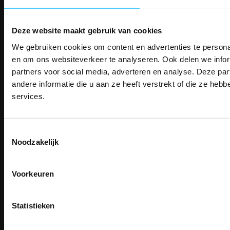
Betaalwijze
Deze website maakt gebruik van cookies
We gebruiken cookies om content en advertenties te personal
PAK DIRE
Email
Inschrijven
ONTVANG DIR
en om ons websiteverkeer te analyseren. Ook delen we infor
KORTI
partners voor social media, adverteren en analyse. Deze p
KORTING OP U
andere informatie die u aan ze heeft verstrekt of die ze he
BESTELLI
services.
Contact
Bestel je binnenkort w
TEACO VOF
Schrijf u in voor onze nieuwsbrie
veiligheidsschoenen 
Kalmarweg 14-2
kortingscode per e-mail. Blijf op de 
Toestemmingsselectie
Meld je aan voor onze nieuws
9723 JG Groningen
werkkleding, exclusieve aanbiedi
Noodzakelijk
direct
5% korting
op je
eer
professionals.
T: 050-549 2668
E:
info@teaco.nl
Email
Meer dan
15 jaar specialist
veiligheid.
Voorkeuren
ABN Amro: NL31ABNA0429545878
Inschrijven
KvK: 02098243
Email
BTW nr: NL817829234B01
Na inschrijving ontvangt u de kortingscode per
Statistieken
moment uitschrijven
Telefonisch bereikbaar: