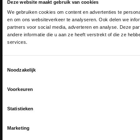
Deze website maakt gebruik van cookies
We gebruiken cookies om content en advertenties te personal
PAK DIRE
ONTVANG DIR
en om ons websiteverkeer te analyseren. Ook delen we infor
Email
KORTI
partners voor social media, adverteren en analyse. Deze p
KORTING OP U
Inschrijven
andere informatie die u aan ze heeft verstrekt of die ze he
BESTELLI
services.
Bestel je binnenkort w
Schrijf u in voor onze nieuwsbrie
veiligheidsschoenen 
Contact
kortingscode per e-mail. Blijf op de 
TEACO VOF
Toestemmingsselectie
Meld je aan voor onze nieuws
werkkleding, exclusieve aanbiedi
Kalmarweg 14-2
Noodzakelijk
direct
5% korting
op je
eer
professionals.
9723 JG Groningen
Email
Meer dan
15 jaar specialist
T: 050-549 2668
veiligheid.
E:
info@teaco.nl
Voorkeuren
Inschrijven
Email
ABN Amro: NL31ABNA0429545878
Na inschrijving ontvangt u de kortingscode per
Statistieken
KvK: 02098243
moment uitschrijven
BTW nr: NL817829234B01
CLAIM MIJN 5% 
Nee, bedankt
Marketing
Telefonisch bereikbaar:
ma-vr 9.30-13.00 uur