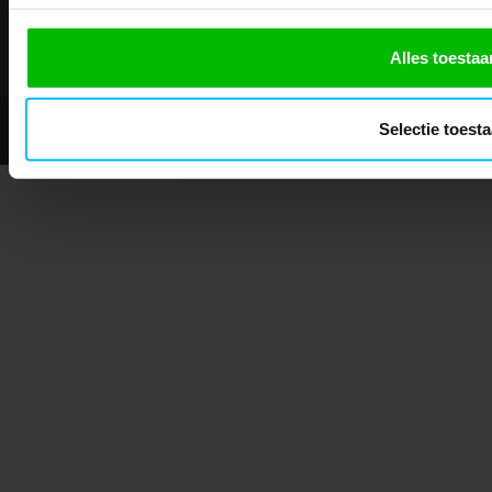
Showroom geopend op afspraak
Alles toestaa
© 2026 - Mascotshop.
Selectie toest