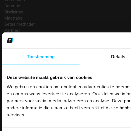
Garantie
Disclaimer
Maattabel
Betaalmethoden
Partners
Makkelijk shoppen
Gratis verzending in Nederland vanaf € 150,- excl. BTW
Bedruk- en borduurservice
Toestemming
Details
14 Dagen tijd om te herroepen
Betaalwijze
Deze website maakt gebruik van cookies
We gebruiken cookies om content en advertenties te personal
PAK DIRE
ONTVANG DIR
en om ons websiteverkeer te analyseren. Ook delen we infor
Email
KORTI
partners voor social media, adverteren en analyse. Deze p
Inschrijven
KORTING OP U
andere informatie die u aan ze heeft verstrekt of die ze he
BESTELLI
services.
Bestel je binnenkort w
Contact
Schrijf u in voor onze nieuwsbrie
veiligheidsschoenen 
kortingscode per e-mail. Blijf op de 