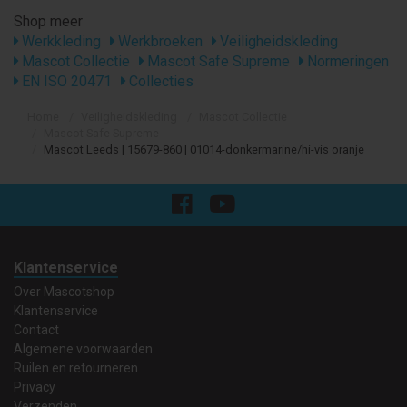
Shop meer
Werkkleding
Werkbroeken
Veiligheidskleding
Mascot Collectie
Mascot Safe Supreme
Normeringen
EN ISO 20471
Collecties
Home
Veiligheidskleding
Mascot Collectie
Mascot Safe Supreme
Mascot Leeds | 15679-860 | 01014-donkermarine/hi-vis oranje
Klantenservice
Over Mascotshop
Klantenservice
Contact
Algemene voorwaarden
Ruilen en retourneren
Privacy
Verzenden