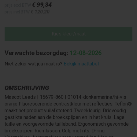
€ 99
,34
prijs excl BTW
€ 120
,20
prijs incl BTW
Kies kleur/maat
Verwachte bezorgdag:
12-08-2026
Niet zeker wat jou maat is?
Bekijk maattabel
OMSCHRIJVING
Mascot Leeds | 15679-860 | 01014-donkermarine/hi-vis
oranje Fluorescerende contrastkleur met reflecties. Teflon®
maakt het product vuilafstotend. Tweekleurig. Drievoudig
gestikte naden aan de broekspijpen en in het kruis. Lage
taille en voorgevormde tailleband. Ergonomisch gevormde
broekspijpen. Riemlussen. Gulp met rits. D-ring.