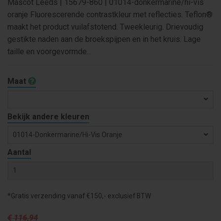
Mascot Leeds | 15679-860 | 01014-donkermarine/hi-vis
oranje Fluorescerende contrastkleur met reflecties. Teflon®
maakt het product vuilafstotend. Tweekleurig. Drievoudig
gestikte naden aan de broekspijpen en in het kruis. Lage
taille en voorgevormde...
Maat
Bekijk andere kleuren
01014-Donkermarine/hi-Vis Oranje
Aantal
*Gratis verzending vanaf €150,- exclusief BTW
€ 116
,94