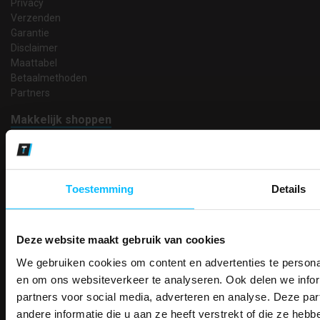
Privacy
Verzenden
Garantie
Disclaimer
Maattabel
Betaalmethoden
Partners
Makkelijk shoppen
Gratis verzending in Nederland vanaf € 150,- excl. BTW
Bedruk- en borduurservice
14 Dagen tijd om te herroepen
Betaalwijze
Toestemming
Details
Deze website maakt gebruik van cookies
Email
We gebruiken cookies om content en advertenties te personal
Inschrijven
PAK DIRE
ONTVANG DIR
en om ons websiteverkeer te analyseren. Ook delen we infor
KORTI
partners voor social media, adverteren en analyse. Deze p
KORTING OP U
andere informatie die u aan ze heeft verstrekt of die ze he