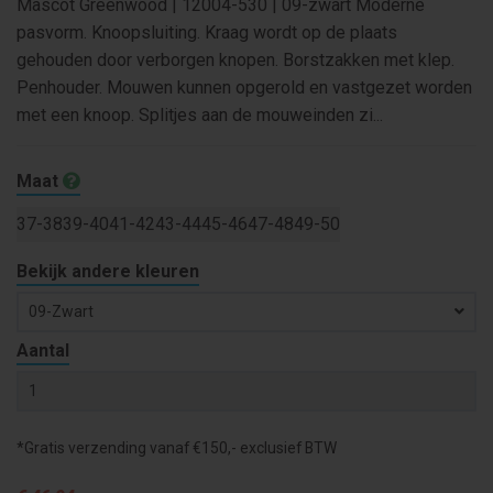
Mascot Greenwood | 12004-530 | 09-zwart Moderne
pasvorm. Knoopsluiting. Kraag wordt op de plaats
gehouden door verborgen knopen. Borstzakken met klep.
Penhouder. Mouwen kunnen opgerold en vastgezet worden
met een knoop. Splitjes aan de mouweinden zi...
Maat
37-38
39-40
41-42
43-44
45-46
47-48
49-50
Bekijk andere kleuren
09-Zwart
Aantal
*Gratis verzending vanaf €150,- exclusief BTW