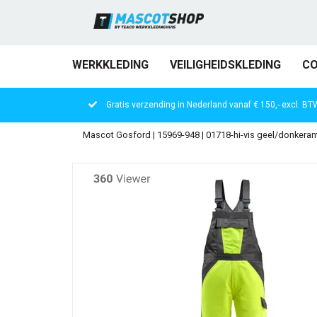
WERKKLEDING
VEILIGHEIDSKLEDING
CO
Gratis verzending in Nederland vanaf € 150,- excl. BT
Mascot Gosford | 15969-948 | 01718-hi-vis geel/donkerant