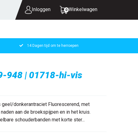
Inloggen
Winkelwagen
0
14 Dagen tijd om te herroepen
UW WINKELWAGEN IS LEEG.
VUL HEM MET PRODUCTEN.
9-948 | 01718-hi-vis
 geel/donkerantraciet Fluorescerend, met
 naden aan de broekspijpen en in het kruis.
lbare schouderbanden met korte ster...