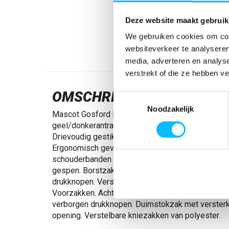
Deze website maakt gebruik
We gebruiken cookies om cont
websiteverkeer te analyseren
media, adverteren en analys
verstrekt of die ze hebben v
OMSCHRIJVING
Toestemmingsselectie
Noodzakelijk
Mascot Gosford | 15969-948 | 01718-hi-vis
geel/donkerantraciet Fluorescerend, met reflecti
Drievoudig gestikte naden aan de broekspijpen en 
Ergonomisch gevormde broekspijpen. Verstelbar
schouderbanden met korte sterke elastieken en 
gespen. Borstzak met penhouder en klep met ve
drukknopen. Verstelbare tailleband. Gulp met rits. 
Voorzakken. Achterzakken met klep. Dijbeenzak 
verborgen drukknopen. Duimstokzak met versterk
opening. Verstelbare kniezakken van polyester.