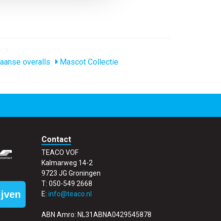
aanse overalls
Mascot Collectie
Contact
TEACO VOF
Kalmarweg 14-2
9723 JG Groningen
T: 050-549 2668
ijven
E:
info@teaco.nl
ABN Amro: NL31ABNA0429545878