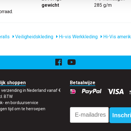
gewicht
285 g/m
rraad.
ralls
Veiligheidskleding
Hi-vis Werkkleding
Hi-Vis amerik
ijk shoppen
Betaalwijze
s verzending in Nederland vanaf €
cl. BTW
k- en borduurservice
gen tijd om te herroepen
Email
Inschr