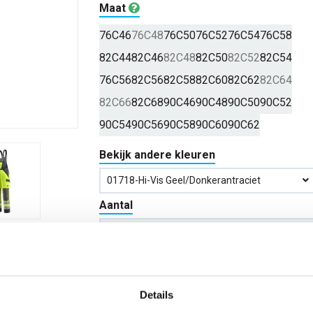
Maat
76C46
76C48
76C50
76C52
76C54
76C58
82C44
82C46
82C48
82C50
82C52
82C54
76C56
82C56
82C58
82C60
82C62
82C64
82C66
82C68
90C46
90C48
90C50
90C52
90C54
90C56
90C58
90C60
90C62
Bekijk andere kleuren
01718-Hi-Vis Geel/donkerantraciet
Aantal
*Gratis verzending vanaf €150,- exclusief BTW
Details
Kies kleur/maat