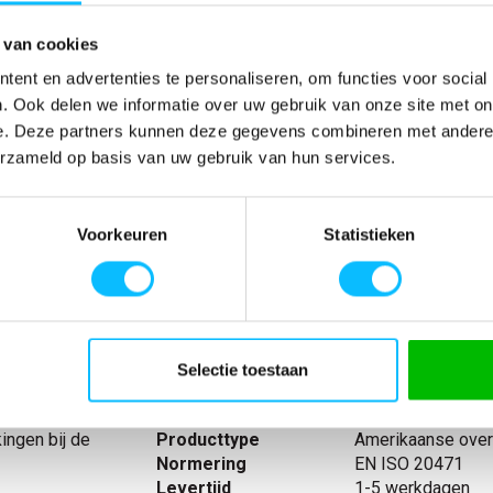
 van cookies
Verwachte bezorgdag:
13-08-20
ent en advertenties te personaliseren, om functies voor social
Niet zeker wat jou maat is?
Bekijk maattabe
. Ook delen we informatie over uw gebruik van onze site met on
e. Deze partners kunnen deze gegevens combineren met andere i
erzameld op basis van uw gebruik van hun services.
SPECIFICATIES
Voorkeuren
Statistieken
Artikelnummer
-
es. Tweekleurig.
EAN nummer
-
in het kruis.
Model
15969-948
e
Merk
Mascot
kunststof
Materiaal
80% polyester/20
rborgen
nl_normeringen
EN ISO 20471
Selectie toestaan
D-ring.
nl_materiaal
Polyester Katoen
met klep en
nl_eigenschappen
Reflecterend
ingen bij de
Producttype
Amerikaanse over
Normering
EN ISO 20471
Levertijd
1-5 werkdagen