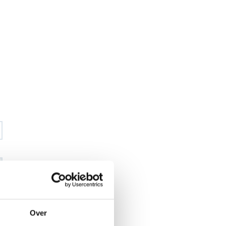
€ 76
,45
Over
€ 89
,92
excl BTW
€ 92
,50