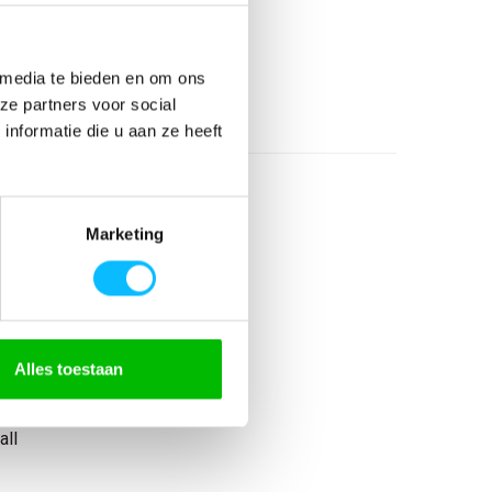
€ 108
,80
incl BTW
26
 media te bieden en om ons
l
ze partners voor social
nformatie die u aan ze heeft
Marketing
% katoen
Alles toestaan
all