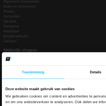
Algemene voorwaarden
Ruilen en retourneren
Privacy
Verzenden
Garantie
Disclaimer
Maattabel
Betaalmethoden
Partners
Makkelijk shoppen
Gratis verzending in Nederland vanaf € 150,- excl. BTW
Bedruk- en borduurservice
14 Dagen tijd om te herroepen
Toestemming
Details
Betaalwijze
Deze website maakt gebruik van cookies
Email
We gebruiken cookies om content en advertenties te personal
PAK DIRE
Inschrijven
ONTVANG DIR
en om ons websiteverkeer te analyseren. Ook delen we infor