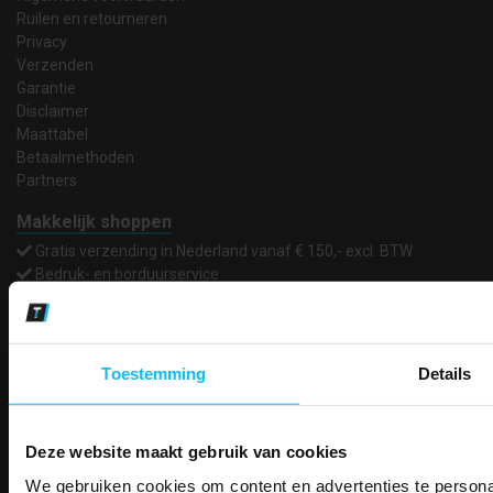
Ruilen en retourneren
Privacy
Verzenden
Garantie
Disclaimer
Maattabel
Betaalmethoden
Partners
Makkelijk shoppen
Gratis verzending in Nederland vanaf € 150,- excl. BTW
Bedruk- en borduurservice
14 Dagen tijd om te herroepen
Betaalwijze
Toestemming
Details
Email
Inschrijven
Deze website maakt gebruik van cookies
We gebruiken cookies om content en advertenties te personal