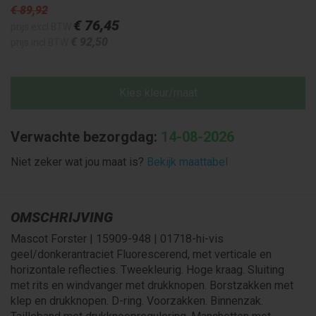
€ 89
,92
€ 76
,45
prijs excl BTW
€ 92
,50
prijs incl BTW
Kies kleur/maat
Verwachte bezorgdag:
14-08-2026
Niet zeker wat jou maat is?
Bekijk maattabel
OMSCHRIJVING
Mascot Forster | 15909-948 | 01718-hi-vis
geel/donkerantraciet Fluorescerend, met verticale en
horizontale reflecties. Tweekleurig. Hoge kraag. Sluiting
met rits en windvanger met drukknopen. Borstzakken met
klep en drukknopen. D-ring. Voorzakken. Binnenzak.