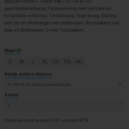
Mascot Forster | 15909-948 | 01718-hi-vis
geel/donkerantraciet Fluorescerend, met verticale en
horizontale reflecties. Tweekleurig. Hoge kraag. Sluiting
met rits en windvanger met drukknopen. Borstzakken met
klep en drukknopen. D-ring. Voorzakken...
Maat
S
M
L
XL
2XL
3XL
4XL
Bekijk andere kleuren
01718-Hi-Vis Geel/donkerantraciet
Aantal
*Gratis verzending vanaf €150,- exclusief BTW