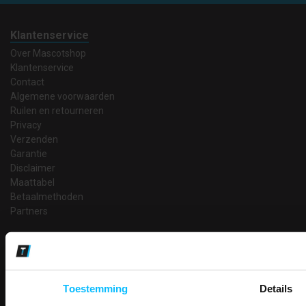
Klantenservice
Over Mascotshop
Klantenservice
Contact
Algemene voorwaarden
Ruilen en retourneren
Privacy
Verzenden
Garantie
Disclaimer
Maattabel
Betaalmethoden
Partners
Makkelijk shoppen
Gratis verzending in Nederland vanaf € 150,- excl. BTW
Bedruk- en borduurservice
14 Dagen tijd om te herroepen
Toestemming
Details
Betaalwijze