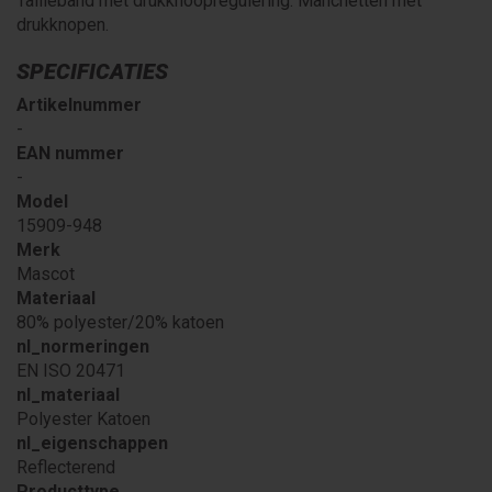
Tailleband met drukknoopregulering. Manchetten met
drukknopen.
SPECIFICATIES
Artikelnummer
-
EAN nummer
-
Model
15909-948
Merk
Mascot
Materiaal
80% polyester/20% katoen
nl_normeringen
EN ISO 20471
nl_materiaal
Polyester Katoen
nl_eigenschappen
Reflecterend
Producttype