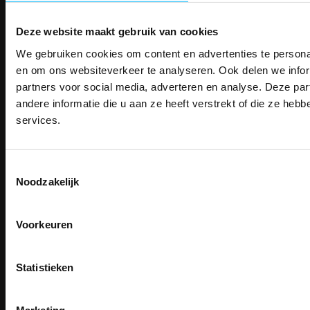
Deze website maakt gebruik van cookies
We gebruiken cookies om content en advertenties te personal
PAK DIRE
Email
ONTVANG DIR
en om ons websiteverkeer te analyseren. Ook delen we infor
Inschrijven
KORTI
partners voor social media, adverteren en analyse. Deze p
KORTING OP U
andere informatie die u aan ze heeft verstrekt of die ze he
BESTELLI
services.
Contact
Bestel je binnenkort w
TEACO VOF
Schrijf u in voor onze nieuwsbrie
veiligheidsschoenen 
Kalmarweg 14-2
kortingscode per e-mail. Blijf op de 
Toestemmingsselectie
Meld je aan voor onze nieuws
werkkleding, exclusieve aanbiedi
9723 JG Groningen
Noodzakelijk
direct
5% korting
op je
eer
professionals.
T: 050-549 2668
E:
info@teaco.nl
Email
Meer dan
15 jaar specialist
veiligheid.
Voorkeuren
ABN Amro: NL31ABNA0429545878
Inschrijven
KvK: 02098243
Email
BTW nr: NL817829234B01
Na inschrijving ontvangt u de kortingscode per
Statistieken
moment uitschrijven
Telefonisch bereikbaar:
CLAIM MIJN 5% 
ma-vr 9.30-13.00 uur
Nee, bedankt
Marketing