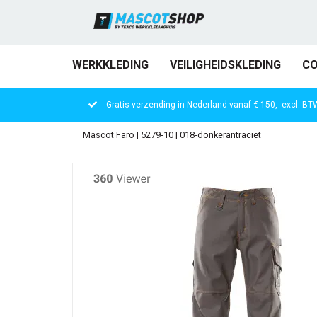
WERKKLEDING
VEILIGHEIDSKLEDING
CO
Gratis verzending in Nederland vanaf € 150,- excl. BT
Mascot Faro | 5279-10 | 018-donkerantraciet