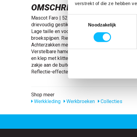
verstrekt of die ze hebben v
OMSCHRIJVING
Mascot Faro | 5279-10 | 018-donkerantraciet Tw
Toestemmingsselectie
drievoudig gestikte naden aan de broekspijpen en 
Noodzakelijk
Lage taille en voorgevormde tailleband. Ergono
broekspijpen. Riemlussen. Gulp met rits. Voorzak
Achterzakken met versterking en kleppen met klit
Verstelbare hamerlus. Dijbeenzak met versterkin
en klep met klittenbandsluiting. Versterkte duims
zakje aan de buitenzijde. Pennenzakje. Oranje con
Reflectie-effecten.
Shop meer
Werkkleding
Werkbroeken
Collecties