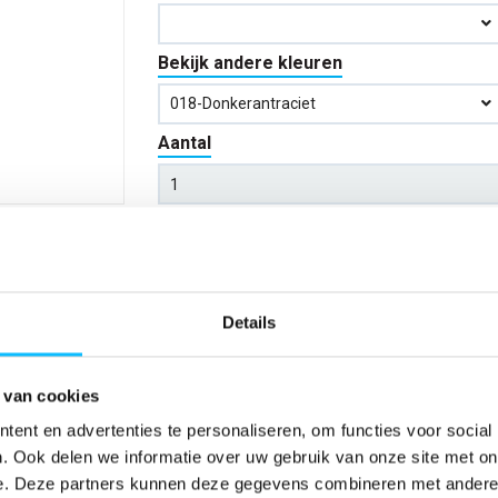
Bekijk andere kleuren
018-Donkerantraciet
Aantal
*Gratis verzending vanaf €150,- exclusief BTW
Kies kleur/maat
Details
Verwachte bezorgdag:
12-08-20
 van cookies
Niet zeker wat jou maat is?
Bekijk maattabe
ent en advertenties te personaliseren, om functies voor social
. Ook delen we informatie over uw gebruik van onze site met on
e. Deze partners kunnen deze gegevens combineren met andere i