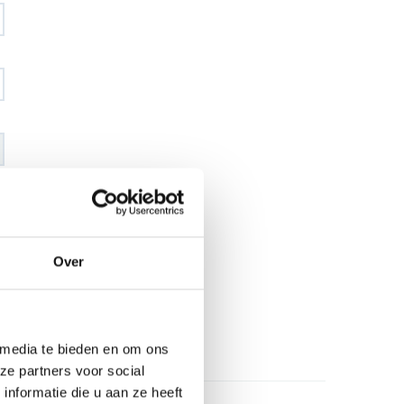
€ 64
,55
€ 75
,95
excl BTW
€ 78
,11
€ 91
,90
incl BTW
Over
26
l
 media te bieden en om ons
ze partners voor social
nformatie die u aan ze heeft