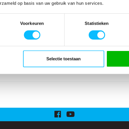
erzameld op basis van uw gebruik van hun services.
SPECIFICATIES
eevoudig en
Artikelnummer
-
in het kruis.
EAN nummer
-
Voorkeuren
Statistieken
misch gevormde
Model
5279-010
ken.
Merk
Mascot
tenbandsluiting.
Materiaal
65% polyester/35
g, telefoonzak
nl_materiaal
Polyester
tokzak met klein
Producttype
Broek
Selectie toestaan
traststiksels.
Levertijd
1-5 werkdagen
gewicht
310 g/m