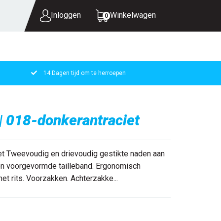
Inloggen
Winkelwagen
0
14 Dagen tijd om te herroepen
UW WINKELWAGEN IS LEEG.
VUL HEM MET PRODUCTEN.
| 018-donkerantraciet
et Tweevoudig en drievoudig gestikte naden aan
e en voorgevormde tailleband. Ergonomisch
t rits. Voorzakken. Achterzakke...