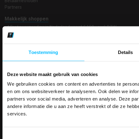
Betaalmethoden
Partners
Makkelijk shoppen
Gratis verzending in Nederland vanaf € 150,- excl. BTW
Bedruk- en borduurservice
14 Dagen tijd om te herroepen
Betaalwijze
Toestemming
Details
Deze website maakt gebruik van cookies
Email
Inschrijven
We gebruiken cookies om content en advertenties te personal
PAK DIRE
ONTVANG DIR
en om ons websiteverkeer te analyseren. Ook delen we infor
KORTI
partners voor social media, adverteren en analyse. Deze p
KORTING OP U
Contact
andere informatie die u aan ze heeft verstrekt of die ze he
BESTELLI
services.
TEACO VOF
Bestel je binnenkort w
Kalmarweg 14-2
Schrijf u in voor onze nieuwsbrie
veiligheidsschoenen 
9723 JG Groningen
kortingscode per e-mail. Blijf op de 
T: 050-549 2668
Toestemmingsselectie
Meld je aan voor onze nieuws
werkkleding, exclusieve aanbiedi