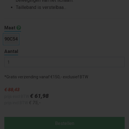
bewegingen van het lichaam.
Tailleband is verstelbaa...
Maat
90C54
Aantal
*Gratis verzending vanaf €150,- exclusief BTW
€ 88
,43
€ 61
,98
prijs excl BTW
€ 75
,-
prijs incl BTW
Bestellen