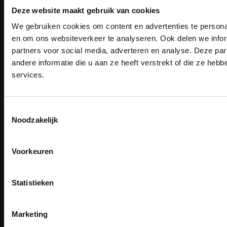
Deze website maakt gebruik van cookies
Email
We gebruiken cookies om content en advertenties te personal
PAK DIRE
Inschrijven
ONTVANG DIR
en om ons websiteverkeer te analyseren. Ook delen we infor
KORTI
partners voor social media, adverteren en analyse. Deze p
KORTING OP U
andere informatie die u aan ze heeft verstrekt of die ze he
BESTELLI
Contact
services.
TEACO VOF
Bestel je binnenkort w
Schrijf u in voor onze nieuwsbrie
veiligheidsschoenen 
Kalmarweg 14-2
kortingscode per e-mail. Blijf op de 
9723 JG Groningen
Toestemmingsselectie
Meld je aan voor onze nieuws
werkkleding, exclusieve aanbiedi
T: 050-549 2668
Noodzakelijk
direct
5% korting
op je
eer
professionals.
E:
info@teaco.nl
Email
Meer dan
15 jaar specialist
ABN Amro: NL31ABNA0429545878
veiligheid.
Voorkeuren
KvK: 02098243
Inschrijven
Email
BTW nr: NL817829234B01
Na inschrijving ontvangt u de kortingscode per
Statistieken
moment uitschrijven
Telefonisch bereikbaar:
ma-vr 9.30-13.00 uur
CLAIM MIJN 5% 
Nee, bedankt
Marketing
Showroom geopend op afspraak