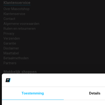
Klantenservice
Over Mascotshop
Klantenservice
Contact
Algemene voorwaarden
Ruilen en retourneren
Privacy
Verzenden
Garantie
Disclaimer
Maattabel
Betaalmethoden
Partners
Makkelijk shoppen
Gratis verzending in Nederland vanaf € 150,- excl. BTW
Bedruk- en borduurservice
14 Dagen tijd om te herroepen
Toestemming
Details
Betaalwijze