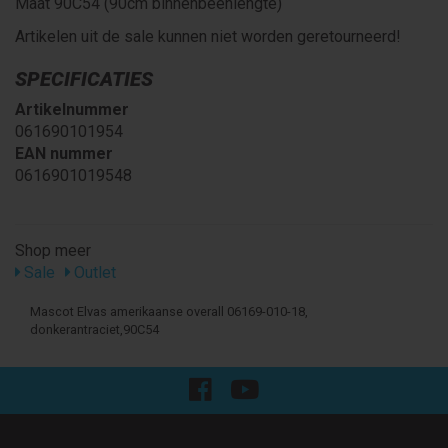
Maat 90C54 (90cm binnenbeenlengte)
Artikelen uit de sale kunnen niet worden geretourneerd!
SPECIFICATIES
Artikelnummer
061690101954
EAN nummer
0616901019548
Shop meer
Sale
Outlet
Mascot Elvas amerikaanse overall 06169-010-18,
donkerantraciet,90C54