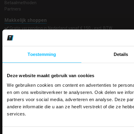
Betaalmethoden
Partners
Makkelijk shoppen
Gratis verzending in Nederland vanaf € 150,- excl. BTW
Bedruk- en borduurservice
14 Dagen tijd om te herroepen
Betaalwijze
Toestemming
Details
Deze website maakt gebruik van cookies
Email
Inschrijven
We gebruiken cookies om content en advertenties te personal
PAK DIRE
ONTVANG DIR
en om ons websiteverkeer te analyseren. Ook delen we infor
KORTI
partners voor social media, adverteren en analyse. Deze p
KORTING OP U
Contact
andere informatie die u aan ze heeft verstrekt of die ze he
BESTELLI
TEACO VOF
services.
Kalmarweg 14-2
Bestel je binnenkort w
Schrijf u in voor onze nieuwsbrie
veiligheidsschoenen 
9723 JG Groningen
kortingscode per e-mail. Blijf op de 
T: 050-549 2668