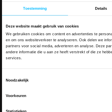
Bedruk- en borduurservice
14 Dagen tijd om te herroepen
Toestemming
Details
Betaalwijze
Deze website maakt gebruik van cookies
We gebruiken cookies om content en advertenties te personal
PAK DIRE
Email
ONTVANG DIR
en om ons websiteverkeer te analyseren. Ook delen we infor
Inschrijven
KORTI
partners voor social media, adverteren en analyse. Deze p
KORTING OP U
andere informatie die u aan ze heeft verstrekt of die ze he
BESTELLI
services.
Contact
Bestel je binnenkort w
Schrijf u in voor onze nieuwsbrie
TEACO VOF
veiligheidsschoenen 
kortingscode per e-mail. Blijf op de 
Kalmarweg 14-2
Toestemmingsselectie
Meld je aan voor onze nieuws
werkkleding, exclusieve aanbiedi
9723 JG Groningen
Noodzakelijk
direct
5% korting
op je
eer
professionals.
T: 050-549 2668
E:
info@teaco.nl
Email
Meer dan
15 jaar specialist
veiligheid.
Voorkeuren
ABN Amro: NL31ABNA0429545878
Inschrijven
KvK: 02098243
Email
BTW nr: NL817829234B01
Na inschrijving ontvangt u de kortingscode per
Statistieken