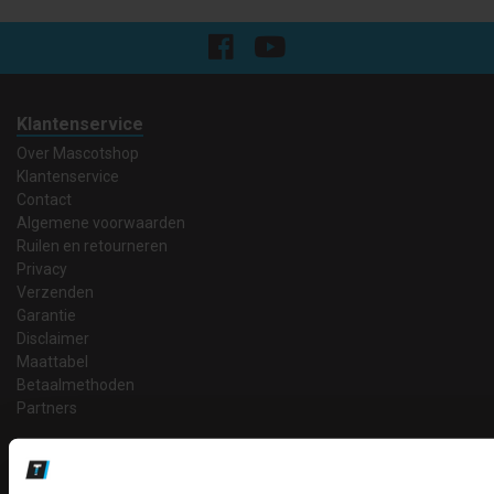
Klantenservice
Over Mascotshop
Klantenservice
Contact
Algemene voorwaarden
Ruilen en retourneren
Privacy
Verzenden
Garantie
Disclaimer
Maattabel
Betaalmethoden
Partners
Makkelijk shoppen
Gratis verzending in Nederland vanaf € 150,- excl. BTW