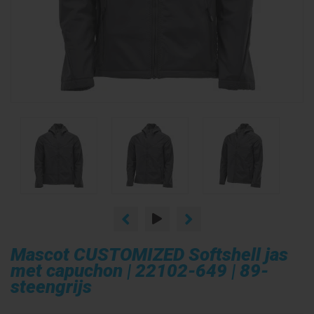
Mascot CUSTOMIZED Softshell jas
met capuchon | 22102-649 | 89-
steengrijs