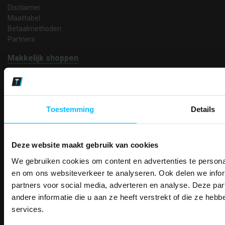
Disclaimer
Maattabel
Betaalmethoden
Partners
Makkelijk shoppen
Gratis verzending in Nederland vanaf € 150,- excl. BTW
Bedruk- en borduurservice
14 Dagen tijd om te herroepen
Betaalwijze
Toestemming
Details
Deze website maakt gebruik van cookies
Email
Inschrijven
We gebruiken cookies om content en advertenties te personal
PAK DIRE
ONTVANG DIR
en om ons websiteverkeer te analyseren. Ook delen we infor
KORTI
partners voor social media, adverteren en analyse. Deze p
KORTING OP U
andere informatie die u aan ze heeft verstrekt of die ze he
Contact
BESTELLI
services.
TEACO VOF
Bestel je binnenkort w
Kalmarweg 14-2