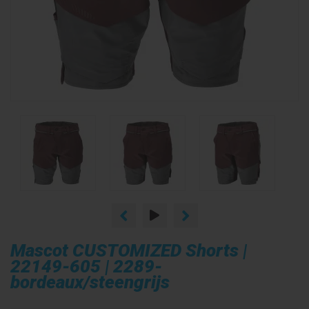
Mascot CUSTOMIZED Shorts |
22149-605 | 2289-
bordeaux/steengrijs