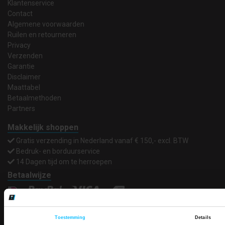
Klantenservice
Contact
Algemene voorwaarden
Ruilen en retourneren
Privacy
Verzenden
Garantie
Disclaimer
Maattabel
Betaalmethoden
Partners
Makkelijk shoppen
Gratis verzending in Nederland vanaf € 150,- excl. BTW
Bedruk- en borduurservice
14 Dagen tijd om te herroepen
Betaalwijze
Toestemming
Details
Email